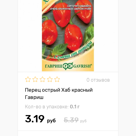
0 отзывов
Перец острый Хаб красный
Гавриш
Кол-во в упаковке:
0.1 г
3.19
5.39
руб
руб