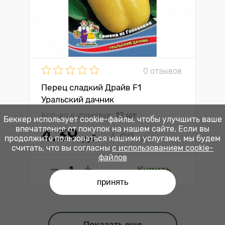
0 отзывов
Перец сладкий Драйв F1
Уральский дачник
Кол-во в упаковке:
12 шт
Беккер использует cookie-файлы, чтобы улучшить ваше
впечатление от покупок на нашем сайте. Если вы
4.39
6.09
продолжите пользоваться нашими услугами, мы будем
руб
руб
считать, что вы согласны
с использованием cookie-
файлов
Купить
принять
Показать еще