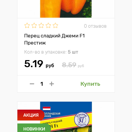
0 отзывов
Перец сладкий Джеми F1
Престиж
Кол-во в упаковке:
5 шт
5.19
8.59
руб
руб
Купить
АКЦИЯ
НОВИНКИ