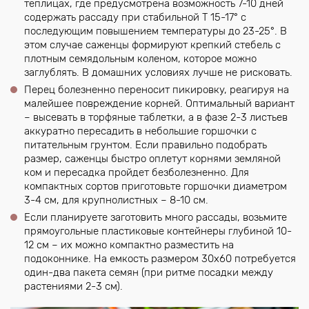
теплицах, где предусмотрена возможность 7-10 дней
содержать рассаду при стабильной Т 15-17° с
последующим повышением температуры до 23-25°. В
этом случае саженцы формируют крепкий стебель с
плотным семядольным коленом, которое можно
заглублять. В домашних условиях лучше не рисковать.
Перец болезненно переносит пикировку, реагируя на
малейшее повреждение корней. Оптимальный вариант
– высевать в торфяные таблетки, а в фазе 2-3 листьев
аккуратно пересадить в небольшие горшочки с
питательным грунтом. Если правильно подобрать
размер, саженцы быстро оплетут корнями земляной
ком и пересадка пройдет безболезненно. Для
компактных сортов приготовьте горшочки диаметром
3-4 см, для крупнолистных – 8-10 см.
Если планируете заготовить много рассады, возьмите
прямоугольные пластиковые контейнеры глубиной 10-
12 см – их можно компактно разместить на
подоконнике. На емкость размером 30х60 потребуется
один-два пакета семян (при ритме посадки между
растениями 2-3 см).