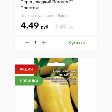
Перец сладкий Помпео F1
Престиж
Кол-во в упаковке:
3 шт
4.49
7.49
руб
руб
Купить
АКЦИЯ
НОВИНКИ