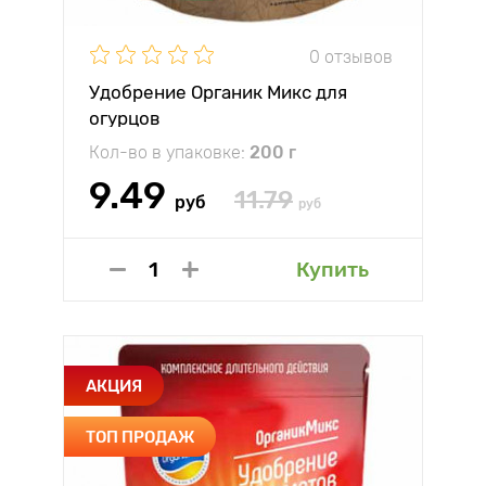
0 отзывов
Удобрение Органик Микс для
огурцов
Кол-во в упаковке:
200 г
9.49
11.79
руб
руб
Купить
АКЦИЯ
ТОП ПРОДАЖ