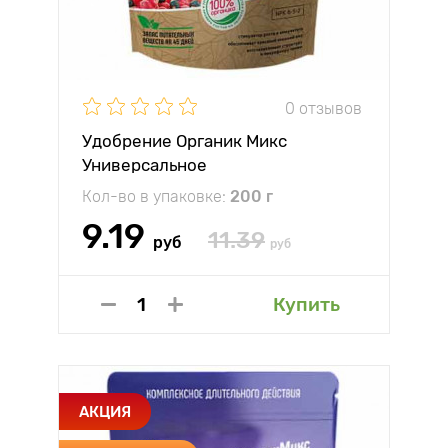
0 отзывов
Удобрение Органик Микс
Универсальное
Кол-во в упаковке:
200 г
9.19
11.39
руб
руб
Купить
АКЦИЯ