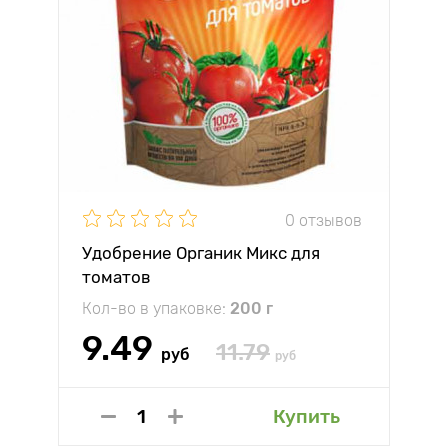
0 отзывов
Удобрение Органик Микс для
томатов
Кол-во в упаковке:
200 г
9.49
11.79
руб
руб
Купить