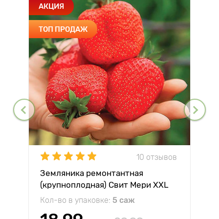
АКЦИЯ
ТОП ПРОДАЖ
10 отзывов
Земляника ремонтантная
(крупноплодная) Свит Мери XXL
Кол-во в упаковке:
5 саж