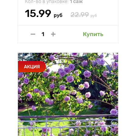
Кол-во в упаковке:
1 саж
15.99
22.99
руб
руб
Купить
АКЦИЯ