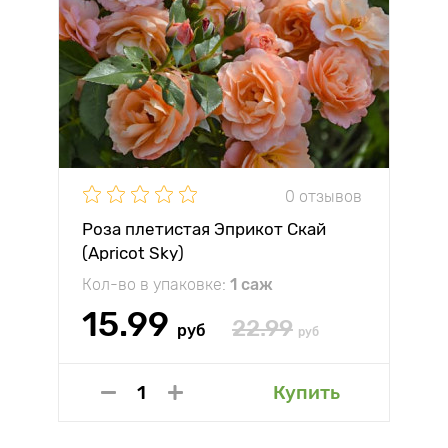
0 отзывов
Роза плетистая Эприкот Скай
(Apricot Sky)
Кол-во в упаковке:
1 саж
15.99
22.99
руб
руб
Купить