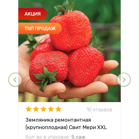
АКЦИЯ
ТОП ПРОДАЖ
10 отзывов
Земляника ремонтантная
(крупноплодная) Свит Мери XXL
Кол-во в упаковке:
5 саж