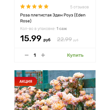
5 отзывов
Роза плетистая Эден Роуз (Eden
Rose)
Кол-во в упаковке:
1 саж
15.99
22.99
руб
руб
Купить
АКЦИЯ