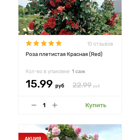
10 отзывов
Роза плетистая Красная (Red)
Кол-во в упаковке:
1 саж
15.99
22.99
руб
руб
Купить
АКЦИЯ