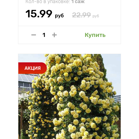
Кол-во в упаковке:
1 саж
15.99
22.99
руб
руб
Купить
АКЦИЯ