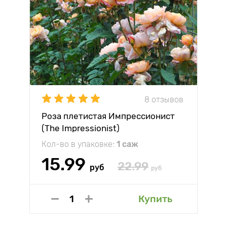
8 отзывов
Роза плетистая Импрессионист
(The Impressionist)
Кол-во в упаковке:
1 саж
15.99
22.99
руб
руб
Купить