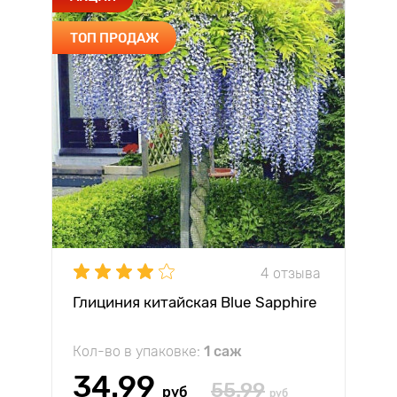
ТОП ПРОДАЖ
4 отзыва
Глициния китайская Blue Sapphire
Кол-во в упаковке:
1 саж
34.99
55.99
руб
руб