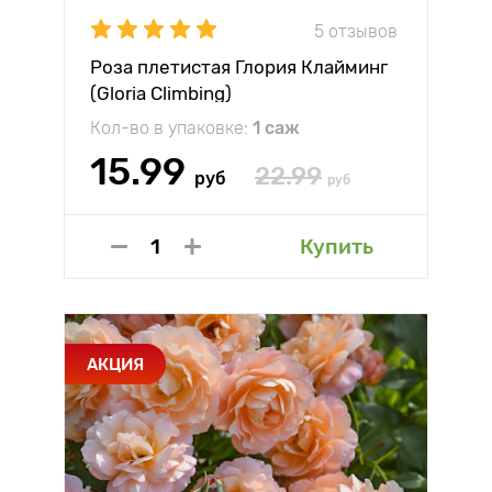
5 отзывов
Роза плетистая Глория Клайминг
(Gloria Climbing)
Кол-во в упаковке:
1 саж
15.99
22.99
руб
руб
Купить
АКЦИЯ