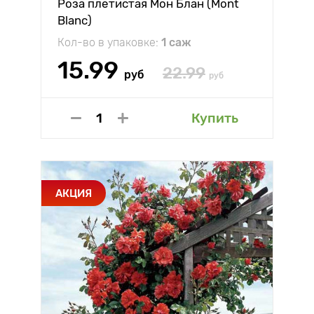
Роза плетистая Мон Блан (Mont
Blanc)
Кол-во в упаковке:
1 саж
15.99
22.99
руб
руб
Купить
АКЦИЯ