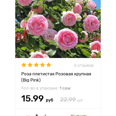
6 отзывов
Роза плетистая Розовая крупная
(Big Pink)
Кол-во в упаковке:
1 саж
15.99
22.99
руб
руб