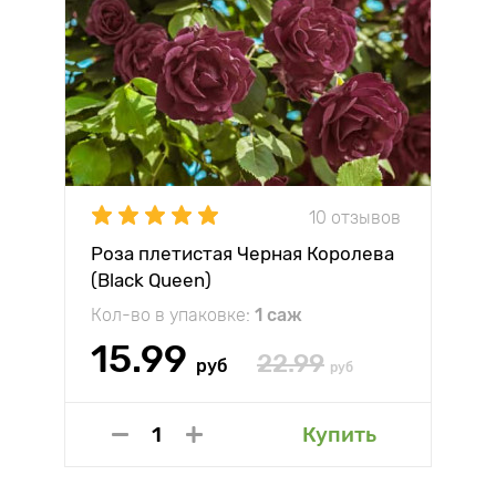
10 отзывов
Роза плетистая Черная Королева
(Black Queen)
Кол-во в упаковке:
1 саж
15.99
22.99
руб
руб
Купить