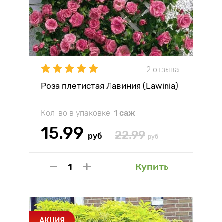
2 отзыва
Роза плетистая Лавиния (Lawinia)
Кол-во в упаковке:
1 саж
15.99
22.99
руб
руб
Купить
АКЦИЯ