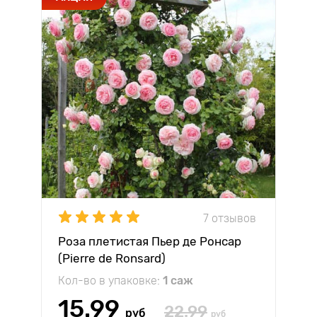
7 отзывов
Роза плетистая Пьер де Ронсар
(Pierre de Ronsard)
Кол-во в упаковке:
1 саж
15.99
22.99
руб
руб