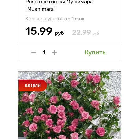
Роза плетистая Мушимара
(Mushimara)
Кол-во в упаковке:
1 саж
15.99
22.99
руб
руб
Купить
АКЦИЯ