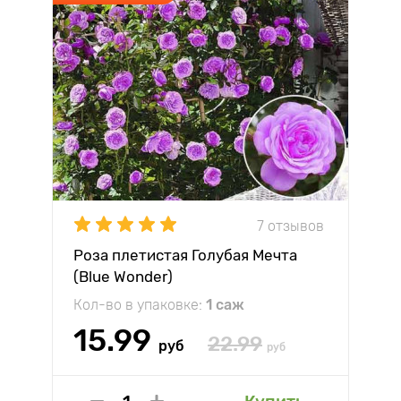
7 отзывов
Роза плетистая Голубая Мечта
(Blue Wonder)
Кол-во в упаковке:
1 саж
15.99
22.99
руб
руб