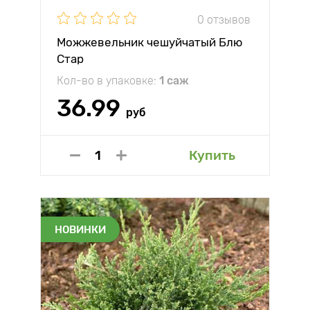
0 отзывов
Можжевельник чешуйчатый Блю
Стар
Кол-во в упаковке:
1 саж
36.99
руб
Купить
НОВИНКИ