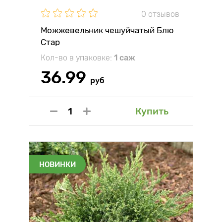
0 отзывов
Можжевельник чешуйчатый Блю
Стар
Кол-во в упаковке:
1 саж
36.99
руб
Купить
НОВИНКИ