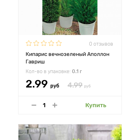
0 отзывов
Кипарис вечнозеленый Аполлон
Гавриш
Кол-во в упаковке:
0.1 г
2.99
4.99
руб
руб
Купить