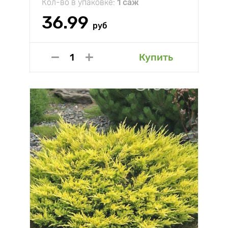
Кол-во в упаковке:
1 саж
36.99
руб
Купить