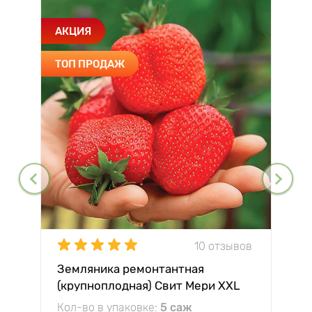
АКЦИЯ
ТОП ПРОДАЖ
10 отзывов
Земляника ремонтантная
(крупноплодная) Свит Мери XXL
Кол-во в упаковке:
5 саж