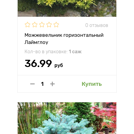
0 отзывов
Можжевельник горизонтальный
Лаймглоу
Кол-во в упаковке:
1 саж
36.99
руб
Купить