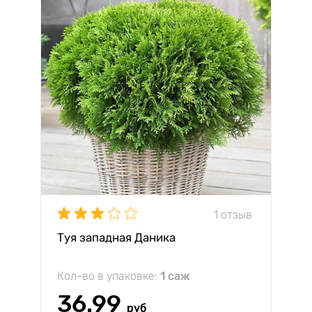
1 отзыв
Туя западная Даника
Кол-во в упаковке:
1 саж
36.99
руб