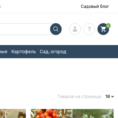
с
Садовый блог
0
ные
Картофель
Сад, огород
Товаров на странице:
18