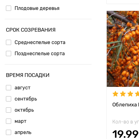
Плодовые деревья
Особенност
СРОК СОЗРЕВАНИЯ
Среднеспелые сорта
Высота рас
Позднеспелые сорта
Растояние 
растениям
Местополо
ВРЕМЯ ПОСАДКИ
Морозостой
август
сентябрь
Период соз
Облепиха
октябрь
Урожайност
март
Кол-во в у
Вес плода
19.99
апрель