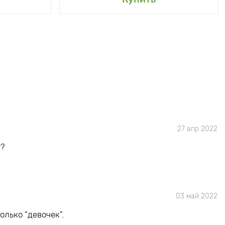
27 апр 2022
а?
03 май 2022
олько "девочек".