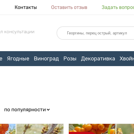
я
Контакты
Оставить отзыв
Задать вопро
л консультации
е
Ягодные
Виноград
Розы
Декоративка
Хвой
:
по популярности