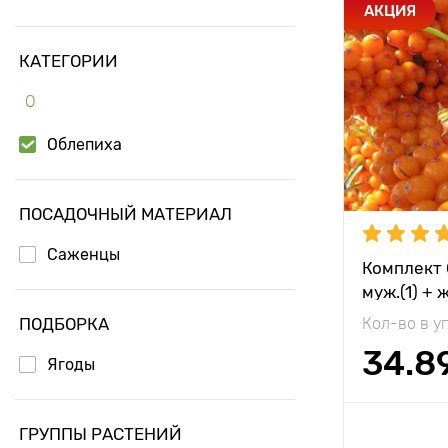
Особенност
АКЦИЯ
КАТЕГОРИИ
Высота рас
О
Растояние 
растениям
Облепиха
Местополо
Морозостой
ПОСАДОЧНЫЙ МАТЕРИАЛ
Период соз
Саженцы
Комплект 
муж.(1) + ж
Урожайност
ПОДБОРКА
Кол-во в у
Вес плода
34.8
Ягоды
Доб
ГРУППЫ РАСТЕНИЙ