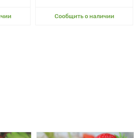
сад
Добавить в мой сад
ичии
Сообщить о наличии