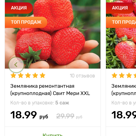
АКЦИЯ
АКЦИЯ
ТОП ПРОДАЖ
ТОП ПРО
10 отзывов
Земляника ремонтантная
Земляник
(крупноплодная) Свит Мери XXL
(крупноп
Кол-во в упаковке:
5 саж
Кол-во в 
18.99
18.9
29.99
руб
руб
Купить