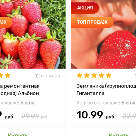
АКЦИЯ
ДАЖ
ТОП ПРОДАЖ
12 отзывов
а ремонтантная
Земляника (крупноплод
лодная) Альбион
Гигантелла
упаковке:
5 саж
Кол-во в упаковке:
5 саж
9
10.99
29.99
22.
руб
руб
руб
Купить
Купить