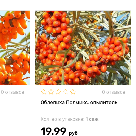
ет всю зиму
Особенности
незаменим для
асать вас от
опыления женских
простуд
сортов
200 - 300 см
Высота растения
200 - 300 см
150 - 250 см
Растояние между
150 - 250 см
растениями
ечное место
Местоположение
солнечное место
минус 35°С
Морозостойкость
минус 35°С
0 отзывов
0 отзывов
еднеспелый
Период созревания
среднеспелый
Облепиха Полмикс: опылитель
г с растения
Кол-во в упаковке:
1 саж
0,8 - 1,1 г
19.99
руб