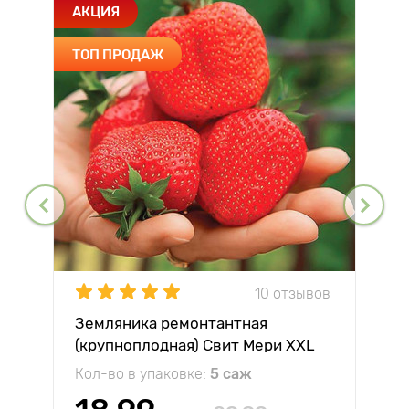
АКЦИЯ
ТОП ПРОДАЖ
10 отзывов
Земляника ремонтантная
(крупноплодная) Свит Мери XXL
Кол-во в упаковке:
5 саж