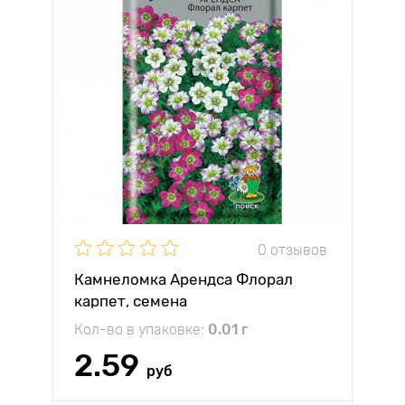
0 отзывов
Камнеломка Арендса Флорал
карпет, семена
Кол-во в упаковке:
0.01 г
2.59
руб