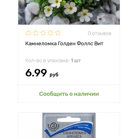
0 отзывов
Камнеломка Голден Фоллс Вит
Кол-во в упаковке:
1 шт
6.99
руб
Сообщить о наличии