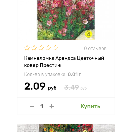
0 отзывов
Камнеломка Арендса Цветочный
ковер Престиж
Кол-во в упаковке:
0.01 г
2.09
3.49
руб
руб
Купить