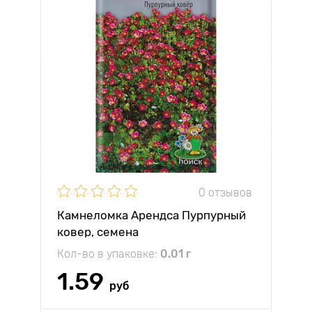
0 отзывов
Камнеломка Арендса Пурпурный
ковер, семена
Кол-во в упаковке:
0.01 г
1.59
руб