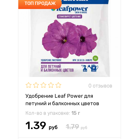
ТОП ПРОДАЖ
0 отзывов
Удобрение Leaf Power для
петуний и балконных цветов
Кол-во в упаковке:
15 г
1.39
1.79
руб
руб