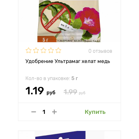
0 отзывов
Удобрение Ультрамаг хелат медь
Кол-во в упаковке:
5 г
1.19
1.99
руб
руб
Купить