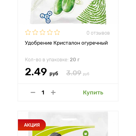
0 отзывов
Удобрение Кристалон огуречный
Кол-во в упаковке:
20 г
2.49
3.09
руб
руб
Купить
АКЦИЯ