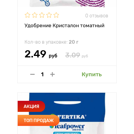
0 отзывов
Удобрение Кристалон томатный
Кол-во в упаковке:
20 г
2.49
3.09
руб
руб
Купить
АКЦИЯ
ТОП ПРОДАЖ