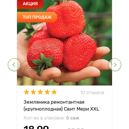
АКЦИЯ
ТОП ПРОДАЖ
10 отзывов
Земляника ремонтантная
(крупноплодная) Свит Мери XXL
Кол-во в упаковке:
5 саж