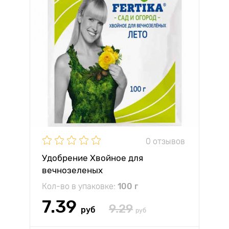
0 отзывов
Удобрение Хвойное для
вечнозеленых
Кол-во в упаковке:
100 г
7.39
9.29
руб
руб