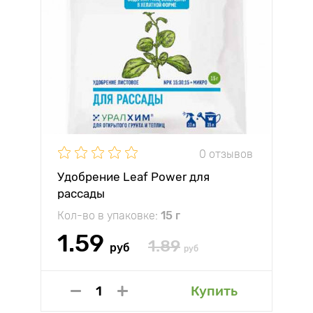
0 отзывов
Удобрение Leaf Power для
рассады
Кол-во в упаковке:
15 г
1.59
1.89
руб
руб
Купить