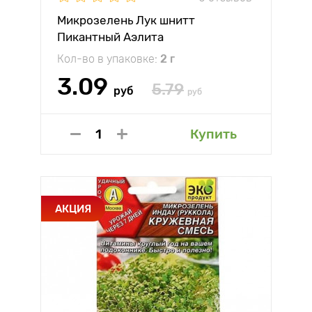
Микрозелень Лук шнитт
Пикантный Аэлита
Кол-во в упаковке:
2 г
3.09
5.79
руб
руб
Купить
АКЦИЯ