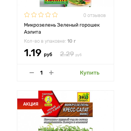
0 отзывов
Микрозелень Зеленый горошек
Аэлита
Кол-во в упаковке:
10 г
1.19
2.29
руб
руб
Купить
АКЦИЯ