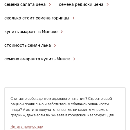
семена салата цена
семена редиски цена
сколько стоит семена горчицы
купить амарант в Минске
стоимость семян льна
семена амаранта купить Минск
Считаете себя адептом здорового питания? Строите свой
рацион правильно и заботитесь о сбалансированности
пищи? А хотите получать полезные витамины «прямо с
грядки», даже если вы живете в городской квартире? Для
этого нужно просто купить семена микрозелени, заложить
их в проращиватели и уже через неделю на вашем
Читать полностью