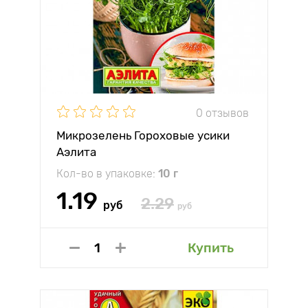
0 отзывов
Микрозелень Гороховые усики
Аэлита
Кол-во в упаковке:
10 г
1.19
2.29
руб
руб
Купить