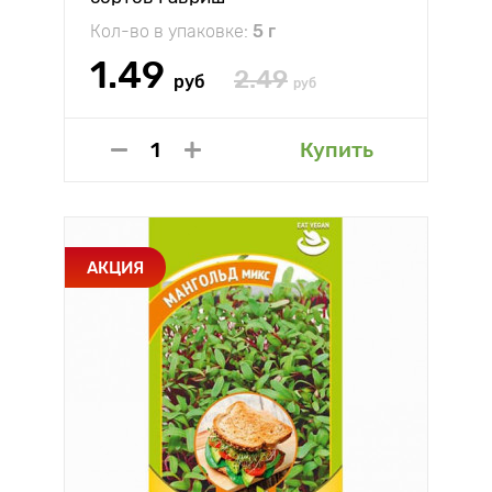
Кол-во в упаковке:
5 г
1.49
2.49
руб
руб
Купить
АКЦИЯ