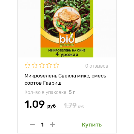
0 отзывов
Микрозелень Свекла микс, смесь
сортов Гавриш
Кол-во в упаковке:
5 г
1.09
1.79
руб
руб
Купить