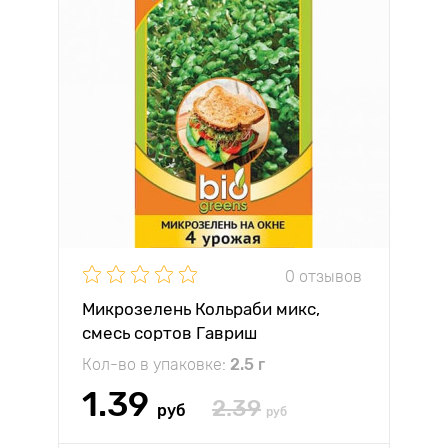
0 отзывов
Микрозелень Кольраби микс,
смесь сортов Гавриш
Кол-во в упаковке:
2.5 г
1.39
2.39
руб
руб