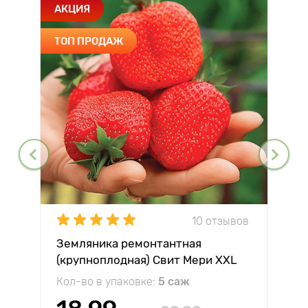
АКЦИЯ
ТОП ПРОДАЖ
10 отзывов
Земляника ремонтантная
(крупноплодная) Свит Мери XXL
Кол-во в упаковке:
5 саж