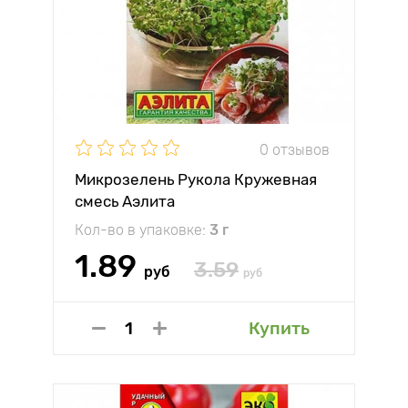
0 отзывов
Микрозелень Рукола Кружевная
смесь Аэлита
Кол-во в упаковке:
3 г
1.89
3.59
руб
руб
Купить