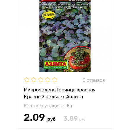
0 отзывов
Микрозелень Горчица красная
Красный вельвет Аэлита
Кол-во в упаковке:
5 г
2.09
3.89
руб
руб