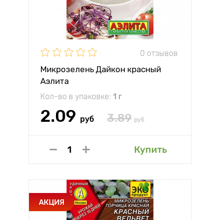
0 отзывов
Микрозелень Дайкон красный
Аэлита
Кол-во в упаковке:
1 г
2.09
3.89
руб
руб
Купить
АКЦИЯ