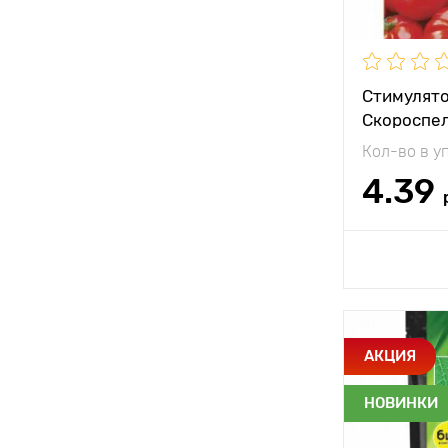
Применени
Норма расх
Стимулято
Скороспе
Кол-во в у
4.39
Доб
Особенност
АКЦИЯ
НОВИНКИ
Состав