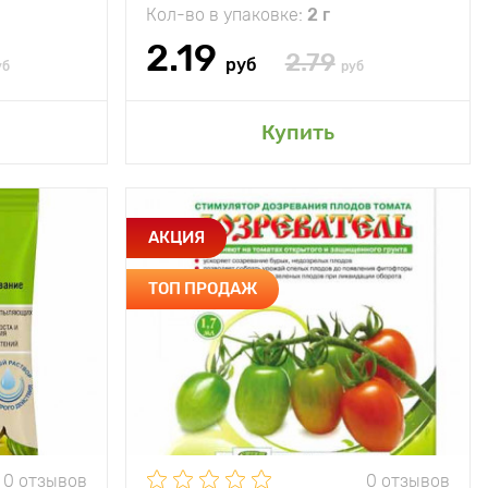
Кол-во в упаковке:
2 г
2.19
2.79
руб
уб
руб
сад
Добавить в мой сад
Купить
Усиление
Особенности
Повышает сборы
АКЦИЯ
разовательных
спелых и крупных
процессов
плодов
ТОП ПРОДАЖ
10г/л
Состав
2-
реллиновых
хлорэтилфосфоновая
ислот А4,А7
кислота - 629 г/л
рыскивание
Периодичность
Однократно при
ний, 1-е - в
использования
созревании 5-30%
конце фазы
плодов
я, 2-е и 3-е
валом 7- 10
Применение
Опрыскивание
дней Расход
0 отзывов
0 отзывов
 жидкости –