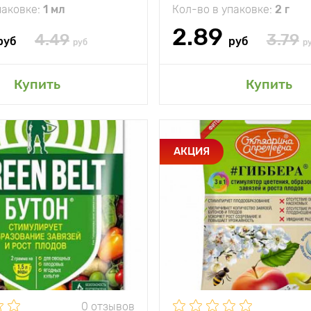
паковке:
1 мл
Кол-во в упаковке:
2 г
2.89
4.49
3.79
руб
руб
руб
р
авить в мой сад
Добавить в мой 
Купить
Купить
и
Уникальный
Особенности
АКЦИЯ
природный
плодооб
стимулятор
плодообразования,
увелечения числа
Периодичность
завязей и
использования
гиббе
снижением числа
к
пустоцветов
Применение
Оп
Гиббереллиновых
расте
кислот натриевые
соли 5 г/кг, гуматы,
цветени
микроэлементы
с интер
0 отзывов
сть
В зависимости от
рабочей