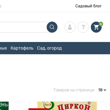
с
Садовый блог
0
ные
Картофель
Сад, огород
Товаров на странице:
18