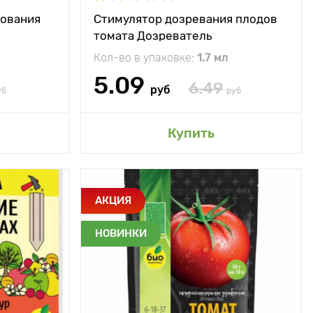
-5 л/дерево
Норма расхода
2,5 л на 50 кв.м
зования
Стимулятор дозревания плодов
исимости от
томата Дозреватель
2,5-5,0 мл/
0 л воды (Л)
Кол-во в упаковке:
1.7 мл
5.09
6.49
руб
уб
руб
сад
Добавить в мой сад
Купить
ко и удобно
Особенности
Увеличивает
АКЦИЯ
овать. Вбил
качество и
и забыл!
количество урожая
НОВИНКИ
от (N) - 5,0,
Состав
азот 6%, фосфор
ор (P) - 8,0,
(Р2О5) 18%, калий
ий (K) - 4,0,
(К2О) 37%, магний
роэлементы
(MgO) 2%, бор (В)
0,02%, железо (Fe)
0,08%, марганец
из расчета 1
(Mn) 0,04%, цинк (Zn)