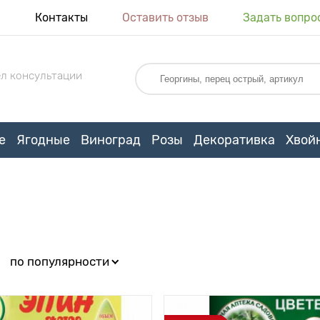
я
Контакты
Оставить отзыв
Задать вопро
л консультации
е
Ягодные
Виноград
Розы
Декоративка
Хвой
:
по популярности