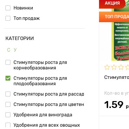
Особенност
АКЦИЯ
Новинки
ТОП ПРОД
Топ продаж
КАТЕГОРИИ
С
У
Состав
Стимуляторы роста для
корнеобразования
Периодично
использова
Стимулято
Стимуляторы роста для
плодообразования
Кол-во в у
Стимуляторы роста для рассады
1.59
Стимуляторы роста для цветения
р
Применени
Удобрения для винограда
Доб
Удобрения для всех овощных