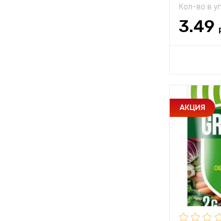
Удобрения минеральные
Кол-во в у
3.49
Доб
Особенност
АКЦИЯ
Состав
Периодично