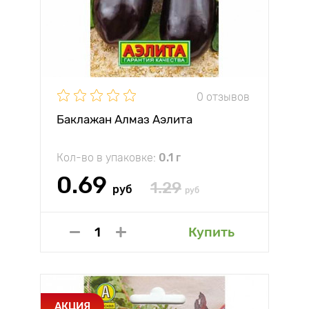
0 отзывов
Баклажан Алмаз Аэлита
Кол-во в упаковке:
0.1 г
0.69
1.29
руб
руб
Купить
АКЦИЯ