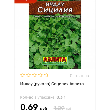
0 отзывов
Индау (рукола) Сицилия Аэлита
Кол-во в упаковке:
0.3 г
0.69
1.29
руб
руб