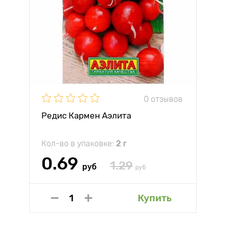
0 отзывов
Редис Кармен Аэлита
Кол-во в упаковке:
2 г
0.69
1.29
руб
руб
Купить