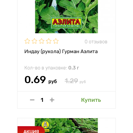
0 отзывов
Индау (рукола) Гурман Аэлита
Кол-во в упаковке:
0.3 г
0.69
1.29
руб
руб
Купить
АКЦИЯ