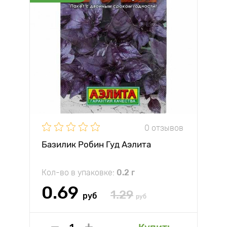
0 отзывов
Базилик Робин Гуд Аэлита
Кол-во в упаковке:
0.2 г
0.69
1.29
руб
руб