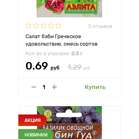
0 отзывов
Салат бэби Греческое
удовольствие, смесь сортов
Аэлита
Кол-во в упаковке:
0.5 г
0.69
1.29
руб
руб
Купить
АКЦИЯ
НОВИНКИ