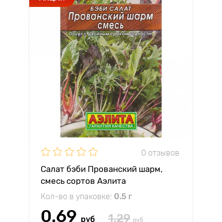
0 отзывов
Салат бэби Прованский шарм,
смесь сортов Аэлита
Кол-во в упаковке:
0.5 г
0.69
1.29
руб
руб