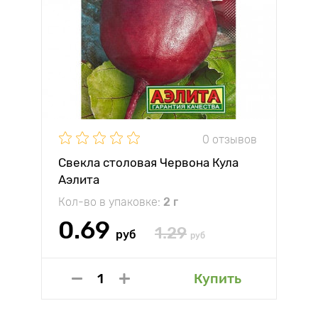
0 отзывов
Свекла столовая Червона Кула
Аэлита
Кол-во в упаковке:
2 г
0.69
1.29
руб
руб
Купить