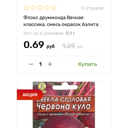
0 отзывов
Флокс друммонда Вечная
классика, смесь окрасок Аэлита
Кол-во в упаковке:
0.1 г
0.69
1.29
руб
руб
Купить
АКЦИЯ