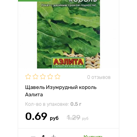
0 отзывов
Щавель Изумрудный король
Аэлита
Кол-во в упаковке:
0.5 г
0.69
1.29
руб
руб