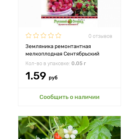
0 отзывов
Земляника ремонтантная
мелкоплодная Сентябрьский
сюрприз Русский огород НК
Кол-во в упаковке:
0.05 г
1.59
руб
Сообщить о наличии