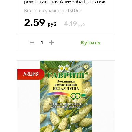
ремонтантная Али-Баба Престиж
Кол-во в упаковке:
0.05 г
2.59
4.19
руб
руб
Купить
АКЦИЯ