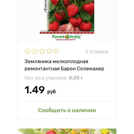
0 отзывов
Земляника мелкоплодная
ремонтантная Барон Солемахер
Русский огород НК
Кол-во в упаковке:
0.05 г
1.49
руб
Сообщить о наличии