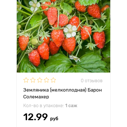
0 отзывов
Земляника (мелкоплодная) Барон
Солемахер
Кол-во в упаковке:
1 саж
12.99
руб