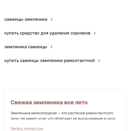
саженцы земляники
купить средство для удаления сорняков
земляника саженцы
купить саженцы земляники ремонтантной
Свежая земляника все лето
Земляника мелкоплодная — это растение ремонтантного
типа. Не имеет усов, что облегчает ее выращивание и уход.
Ремонтантная — значит, ягоды созревают на растении весь
Читать полностью
летний период до наступления устойчивых заморозков.