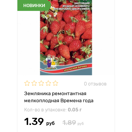
НОВИНКИ
0 отзывов
Земляника ремонтантная
мелкоплодная Времена года
Уральский дачник
Кол-во в упаковке:
0.05 г
1.39
1.89
руб
руб