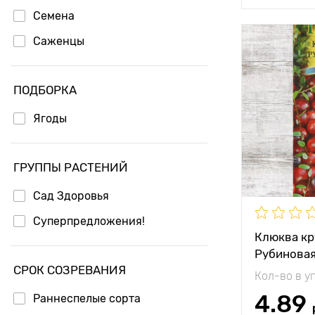
Семена
Саженцы
Особенност
ПОДБОРКА
Высота рас
Ягоды
Растояние 
растениям
ГРУППЫ РАСТЕНИЙ
Местополо
Сад Здоровья
Морозостой
Суперпредложения!
Период соз
Клюква к
Рубиновая
Урожайност
СРОК СОЗРЕВАНИЯ
Кол-во в у
Вес плода
4.89
Раннеспелые сорта