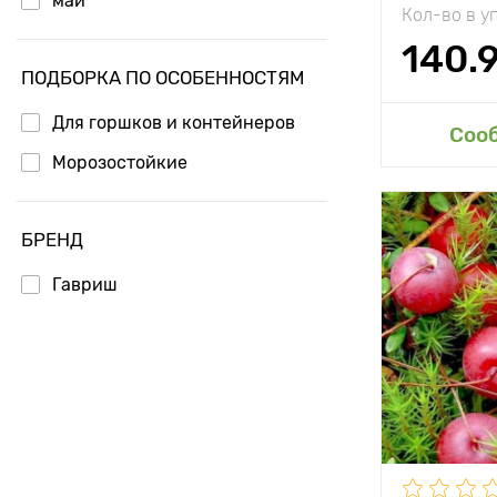
май
Кол-во в у
Вес плода
июнь
140.
Длина плод
ПОДБОРКА ПО ОСОБЕННОСТЯМ
Для горшков и контейнеров
Доб
Соо
Морозостойкие
Особенност
БРЕНД
Гавриш
Высота рас
Растояние 
растениям
Местополо
Морозостой