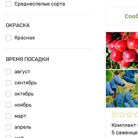
Среднеспелые сорта
Доб
Соо
ОКРАСКА
Красная
Особенност
ВРЕМЯ ПОСАДКИ
Высота рас
август
Растояние 
сентябрь
растениям
октябрь
Местополо
ноябрь
Морозостой
март
Период соз
Комплект 
апрель
5 саженце
Урожайност