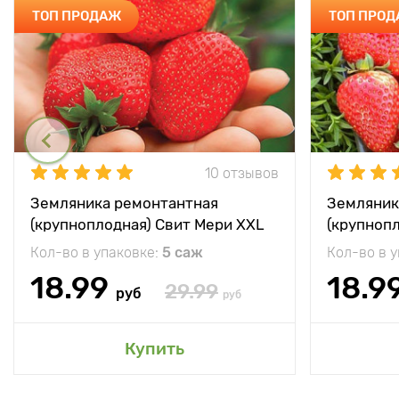
ТОП ПРОДАЖ
ТОП ПРО
10 отзывов
Земляника ремонтантная
Земляник
(крупноплодная) Свит Мери XXL
(крупноп
Кол-во в упаковке:
5 саж
Кол-во в 
18.99
18.9
29.99
руб
руб
Купить