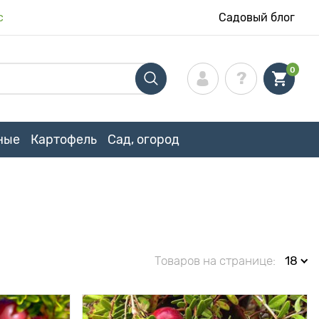
с
Садовый блог
0
ные
Картофель
Сад, огород
Товаров на странице:
18