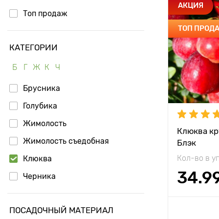
Особенност
АКЦИЯ
Топ продаж
ТОП ПРОД
Высота рас
КАТЕГОРИИ
Растояние 
растениям
Б
Г
Ж
К
Ч
Местополо
Брусника
Морозостой
Голубика
Период соз
Жимолость
Клюква кр
Жимолость съедобная
Блэк
Урожайност
Кол-во в у
Клюква
Вес плода
34.9
Черника
Длина плод
Доб
ПОСАДОЧНЫЙ МАТЕРИАЛ