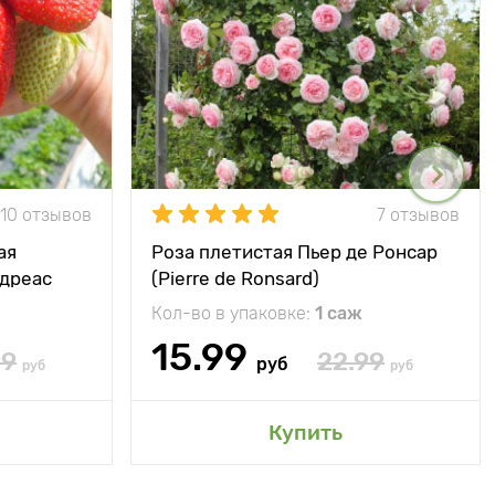
10 отзывов
7 отзывов
ая
Роза плетистая Пьер де Ронсар
ндреас
(Pierre de Ronsard)
Кол-во в упаковке:
1 саж
15.99
99
22.99
руб
руб
руб
Купить