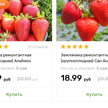
ДАЖ
12 отзывов
а ремонтантная
Земляника ремонтантн
лодная) Альбион
(крупноплодная) Сан А
упаковке:
5 саж
Кол-во в упаковке:
5 саж
9
18.99
29.99
29.
руб
руб
руб
Купить
Купить