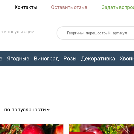
я
Контакты
Оставить отзыв
Задать вопро
л консультации
е
Ягодные
Виноград
Розы
Декоративка
Хвой
:
по популярности