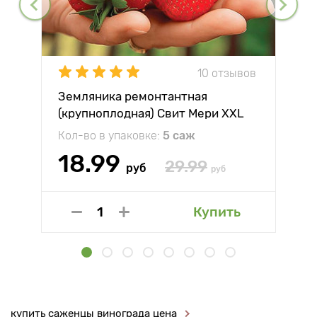
10 отзывов
Земляника ремонтантная
(крупноплодная) Свит Мери XXL
Кол-во в упаковке:
5 саж
18.99
29.99
руб
руб
Купить
купить саженцы винограда цена