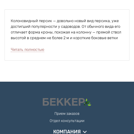
Колоновидный персик — довольно новый вид персика, уже
достигший популярности у садоводов. От обычного вида его
отличает форма кроны, похожая на колонну — прямой ствол
высотой в среднем не более 2 м и короткие боковые ветки
без разветвлений. Плоды при этом формируются очень
близко к стволу, практически прилипая к нему.
Читать полностью
Достоинства колоновидного персика
Колоновидный персик выглядит красиво и необычно, кроме
того, у такого садового дерева есть и другие преимущества.
Благодаря компактной кроне растению не
требуется много места для выращивания.
Рано вступает в плодоношение (примерно на
2-3 год после посадки) и быстро достигает
Прием заказов
значительной урожайности (около 7 кг с
Отдел консультации
дерева в первые годы).
Может использоваться для декоративного
КОМПАНИЯ