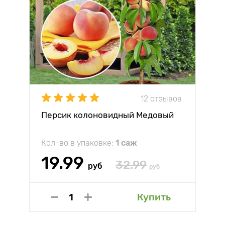
12 отзывов
Персик колоновидный Медовый
Кол-во в упаковке:
1 саж
19.99
32.99
руб
руб
Купить