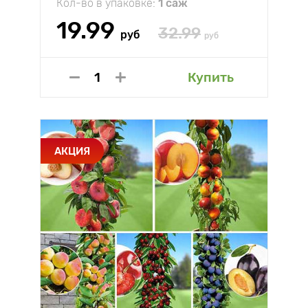
Кол-во в упаковке:
1 саж
19.99
32.99
руб
руб
Купить
АКЦИЯ