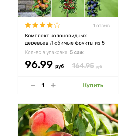
1 отзыв
Комплект колоновидных
деревьев Любимые фрукты из 5
саженцев
Кол-во в упаковке:
5 саж
96.99
164.95
руб
руб
Купить