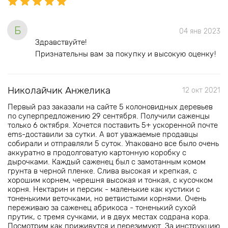
Б
04 янв 2023
Здравствуйте!
Признательны вам за покупку и высокую оценку!
Николайчик Анжелика
12 окт 2021
Первый раз заказали на сайте 5 колоновидных деревьев
по суперпредложению 29 сентября. Получили саженцы
только 6 октября. Хочется поставить 5+ ускоренной почте
ems-доставили за сутки. А вот уважаемые продавцы
собирали и отправляли 5 суток. Упаковано все было очень
аккуратно в продолговатую картонную коробку с
дырочками. Каждый саженец был с замотанным комом
грунта в черной пленке. Слива высокая и крепкая, с
хорошим корнем, черешня высокая и тонкая, с кусочком
корня. Нектарин и персик - маленькие как кустики с
тоненькими веточками, но ветвистыми корнями. Очень
переживаю за саженец абрикоса - тоненький сухой
прутик, с тремя сучками, и в двух местах содрана кора.
Посмотрим как приживутся и перезимуют. За инструкцию