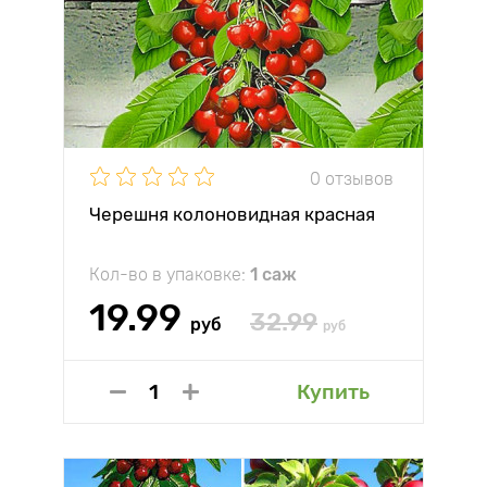
0 отзывов
Черешня колоновидная красная
Кол-во в упаковке:
1 саж
19.99
32.99
руб
руб
Купить