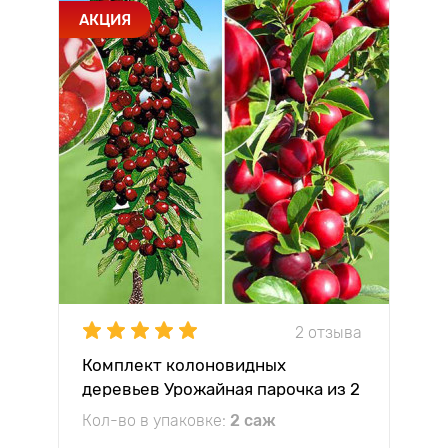
АКЦИЯ
2 отзыва
Комплект колоновидных
деревьев Урожайная парочка из 2
саженцев
Кол-во в упаковке:
2 саж