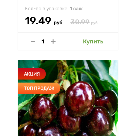
Кол-во в упаковке:
1 саж
19.49
30.99
руб
руб
Купить
АКЦИЯ
ТОП ПРОДАЖ