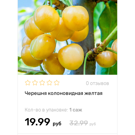
0 отзывов
Черешня колоновидная желтая
Кол-во в упаковке:
1 саж
19.99
32.99
руб
руб