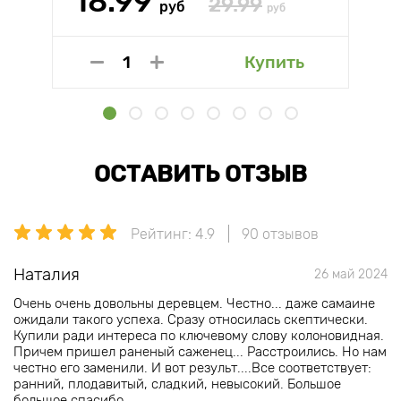
18.99
29.99
руб
руб
Купить
ОСТАВИТЬ ОТЗЫВ
Рейтинг: 4.9
90 отзывов
Наталия
26 май 2024
Очень очень довольны деревцем. Честно... даже самаине
ожидали такого успеха. Сразу относилась скептически.
Купили ради интереса по ключевому слову колоновидная.
Причем пришел раненый саженец... Расстроились. Но нам
честно его заменили. И вот результ....Все соответствует:
ранний, плодавитый, сладкий, невысокий. Большое
большое спасибо.