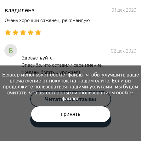
владилена
01 дек 2023
Очень хороший саженец, рекомендую
Б
02 дек 2023
Здравствуйте.
Спасибо, что оставили свое мнение.
Желаем богатых урожаев)
Беккер использует cookie-файлы, чтобы улучшить ваше
впечатление от покупок на нашем сайте. Если вы
продолжите пользоваться нашими услугами, мы будем
считать, что вы согласны
с использованием cookie-
файлов
Читать все отзывы
принять
Оставить отзыв