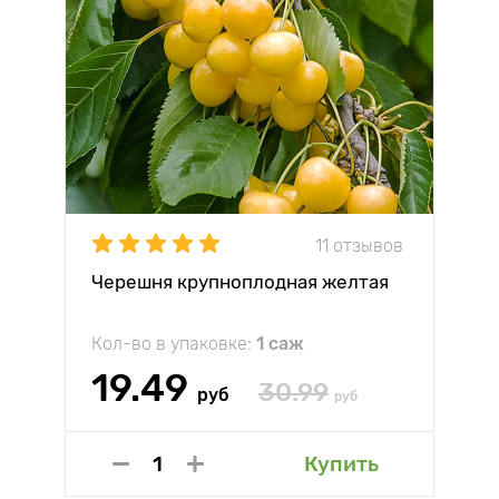
11 отзывов
Черешня крупноплодная желтая
Кол-во в упаковке:
1 саж
19.49
30.99
руб
руб
Купить