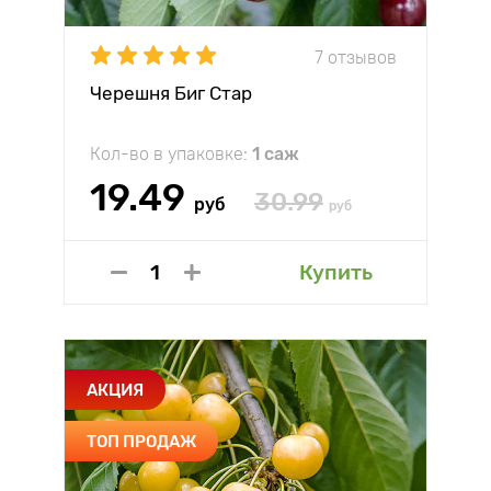
7 отзывов
Черешня Биг Стар
Кол-во в упаковке:
1 саж
19.49
30.99
руб
руб
Купить
АКЦИЯ
ТОП ПРОДАЖ