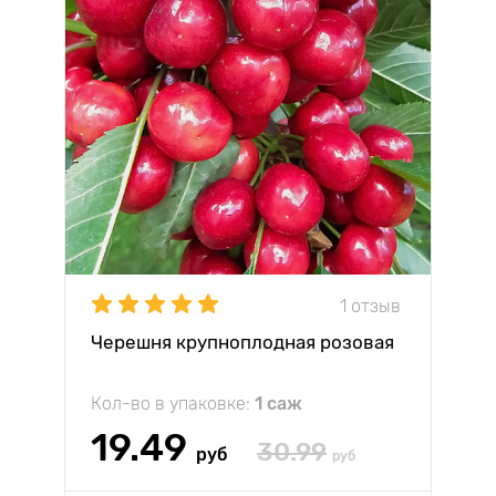
1 отзыв
Черешня крупноплодная розовая
Кол-во в упаковке:
1 саж
19.49
30.99
руб
руб