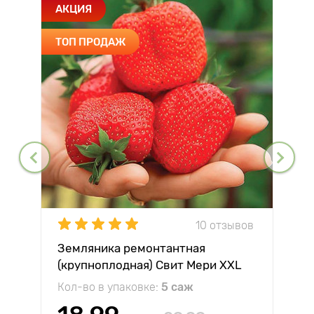
АКЦИЯ
ТОП ПРОДАЖ
10 отзывов
Земляника ремонтантная
(крупноплодная) Свит Мери XXL
Кол-во в упаковке:
5 саж