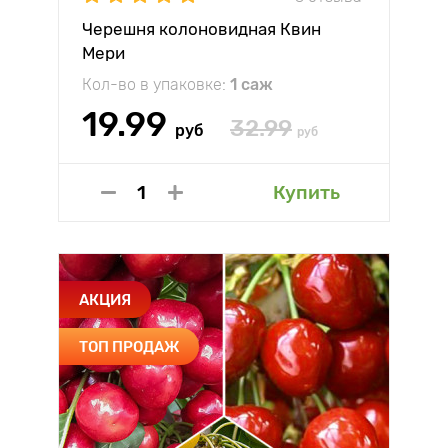
Черешня колоновидная Квин
Мери
Кол-во в упаковке:
1 саж
19.99
32.99
руб
руб
Купить
АКЦИЯ
ТОП ПРОДАЖ