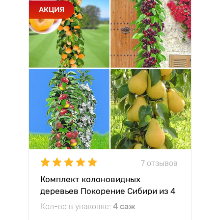
АКЦИЯ
7 отзывов
Комплект колоновидных
деревьев Покорение Сибири из 4
саженцев
Кол-во в упаковке:
4 саж