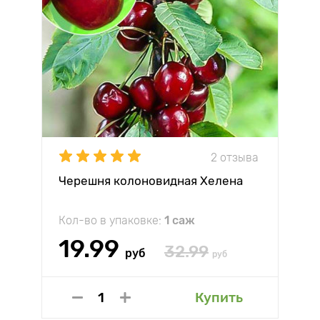
2 отзыва
Черешня колоновидная Хелена
Кол-во в упаковке:
1 саж
19.99
32.99
руб
руб
Купить