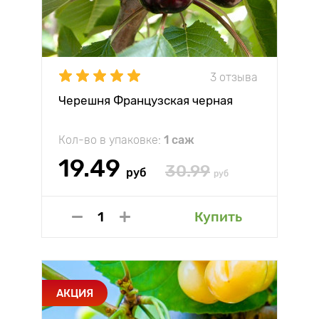
3 отзыва
Черешня Французская черная
Кол-во в упаковке:
1 саж
19.49
30.99
руб
руб
Купить
АКЦИЯ