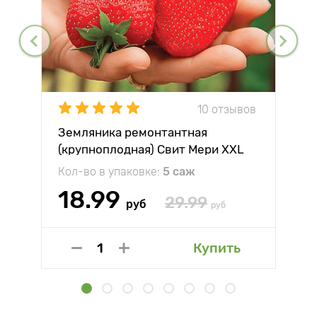
10 отзывов
Земляника ремонтантная
(крупноплодная) Свит Мери XXL
Кол-во в упаковке:
5 саж
18.99
29.99
руб
руб
Купить