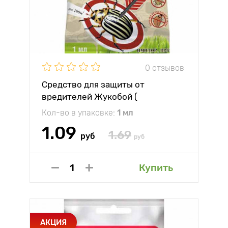
0 отзывов
Средство для защиты от
вредителей Жукобой (
Имидор,ВРК)
Кол-во в упаковке:
1 мл
1.09
1.69
руб
руб
Купить
АКЦИЯ