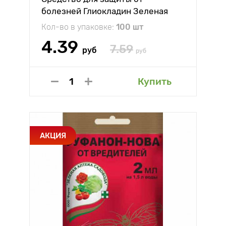
болезней Глиокладин Зеленая
Аптека
Кол-во в упаковке:
100 шт
4.39
7.59
руб
руб
Купить
АКЦИЯ