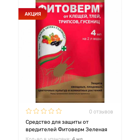
АКЦИЯ
0 отзывов
Средство для защиты от
вредителей Фитоверм Зеленая
Аптека
Кол-во в упаковке:
4 мл