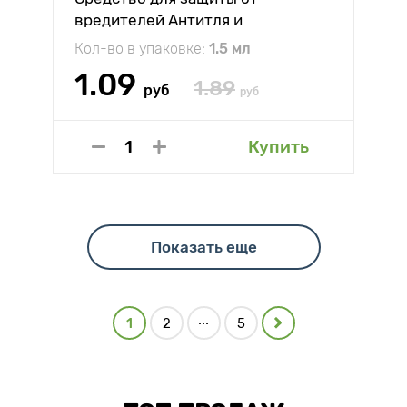
вредителей Антитля и
белокрылка (Имидор, ВРК)
Кол-во в упаковке:
1.5 мл
1.09
1.89
руб
руб
Купить
Показать еще
...
1
2
5