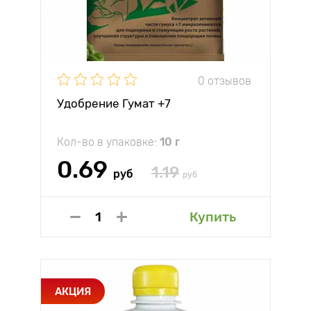
0 отзывов
Удобрение Гумат +7
Кол-во в упаковке:
10 г
0.69
1.19
руб
руб
Купить
АКЦИЯ