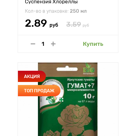
Суспензия Хлореллы
Кол-во в упаковке:
250 мл
2.89
3.59
руб
руб
Купить
АКЦИЯ
ТОП ПРОДАЖ