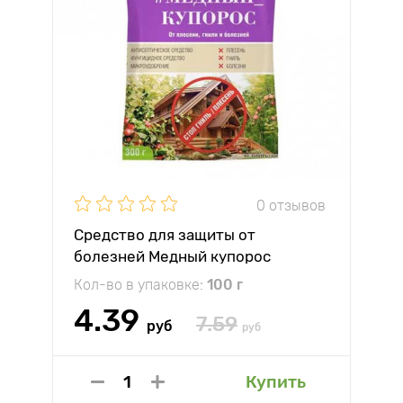
0 отзывов
Средство для защиты от
болезней Медный купорос
Зеленая Аптека
Кол-во в упаковке:
100 г
4.39
7.59
руб
руб
Купить