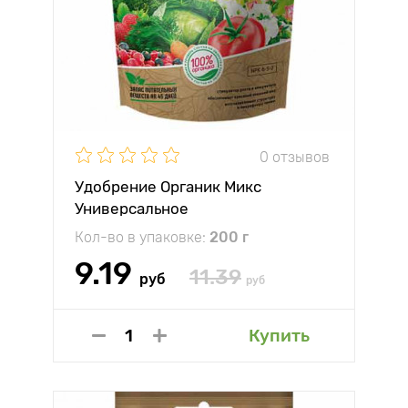
0 отзывов
Удобрение Органик Микс
Универсальное
Кол-во в упаковке:
200 г
9.19
11.39
руб
руб
Купить