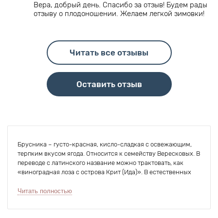
Вера, добрый день. Спасибо за отзыв! Будем рады
отзыву о плодоношении. Желаем легкой зимовки!
Читать все отзывы
Оставить отзыв
Брусника – густо-красная, кисло-сладкая с освежающим,
терпким вкусом ягода. Относится к семейству Вересковых. В
переводе с латинского название можно трактовать, как
«виноградная лоза с острова Крит (Ида)». В естественных
условиях растет на торфяных болотах, в хвойных и
лиственных лесах. Сейчас выведено много новых сортов и
Читать полностью
теперь саженцы брусники можно с успехом выращивать в
собственном саду, получая обильные урожаи целебных,