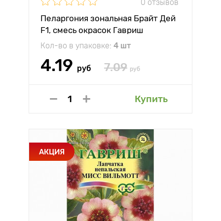
0 отзывов
Пеларгония зональная Брайт Дей
F1, смесь окрасок Гавриш
Кол-во в упаковке:
4 шт
4.19
7.09
руб
руб
Купить
АКЦИЯ