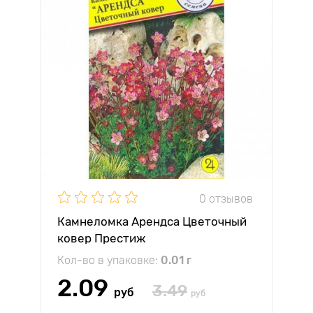
0 отзывов
Камнеломка Арендса Цветочный
ковер Престиж
Кол-во в упаковке:
0.01 г
2.09
3.49
руб
руб