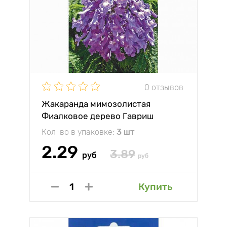
0 отзывов
Жакаранда мимозолистая
Фиалковое дерево Гавриш
Кол-во в упаковке:
3 шт
2.29
3.89
руб
руб
Купить