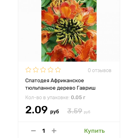
0 отзывов
Спатодея Африканское
тюльпанное дерево Гавриш
Кол-во в упаковке:
0.05 г
2.09
3.59
руб
руб
Купить