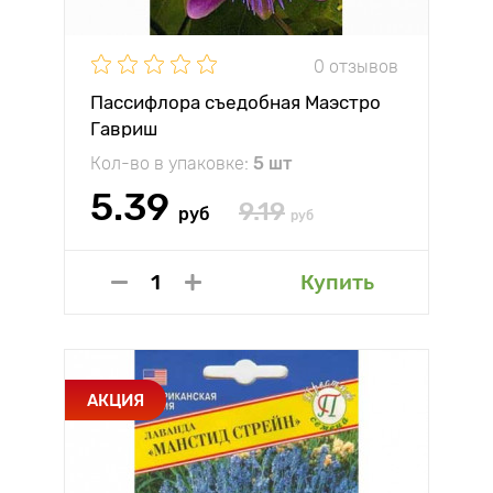
0 отзывов
Пассифлора съедобная Маэстро
Гавриш
Кол-во в упаковке:
5 шт
5.39
9.19
руб
руб
Купить
АКЦИЯ