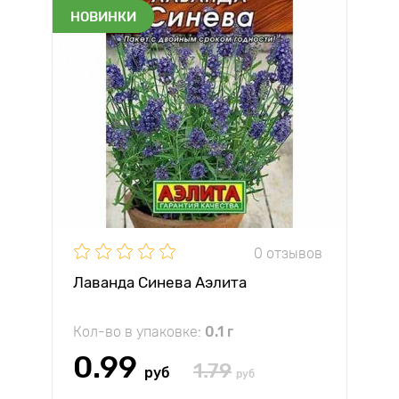
НОВИНКИ
0 отзывов
Лаванда Синева Аэлита
Кол-во в упаковке:
0.1 г
0.99
1.79
руб
руб