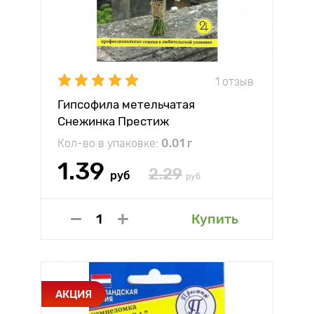
1 отзыв
Гипсофила метельчатая
Снежинка Престиж
Кол-во в упаковке:
0.01 г
1.39
2.29
руб
руб
Купить
АКЦИЯ