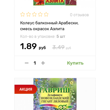
0 отзывов
Колеус балконный Арабески,
смесь окрасок Аэлита
Кол-во в упаковке:
5 шт
1.89
3.49
руб
руб
Купить
АКЦИЯ