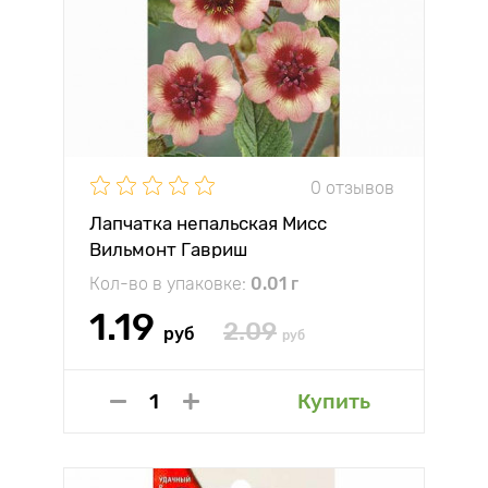
0 отзывов
Лапчатка непальская Мисс
Вильмонт Гавриш
Кол-во в упаковке:
0.01 г
1.19
2.09
руб
руб
Купить