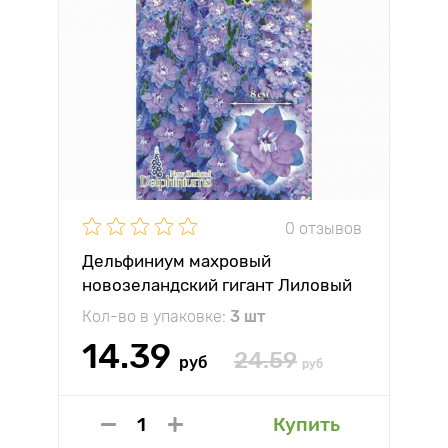
0 отзывов
Дельфиниум махровый
новозеландский гигант Лиловый
Гавриш
Кол-во в упаковке:
3 шт
14.39
24.59
руб
руб
Купить