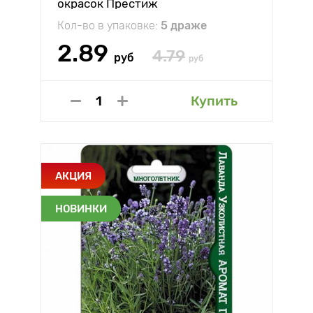
окрасок Престиж
Кол-во в упаковке:
5 драже
2.89
4.79
руб
руб
Купить
АКЦИЯ
НОВИНКИ