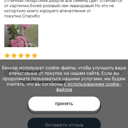
Отличная пеларгония,взошли все семена.Цвет отличается
от картинки,более розовый,чем лавандовый.Но это не
испортило моего хорошего впечатления от
покупки.Спасибо.
Беккер использует cookie-файлы, чтобы улучшить ваше
Б
Евгений
15 июн 2021
впечатление от покупок на нашем сайте. Если вы
продолжите пользоваться нашими услугами, мы будем
Спасибо за ваш отзыв!
считать, что вы согласны
с использованием cookie-
файлов
принять
Читать все отзывы
Оставить отзыв