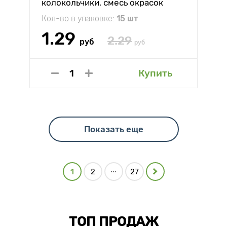
колокольчики, смесь окрасок
Аэлита
Кол-во в упаковке:
15 шт
1.29
2.29
руб
руб
Купить
Показать еще
...
1
2
27
ТОП ПРОДАЖ