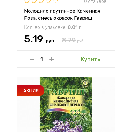
0 отзывов
Молодило паутинное Каменная
Роза, смесь окрасок Гавриш
Кол-во в упаковке:
0.01 г
5.19
8.79
руб
руб
Купить
АКЦИЯ