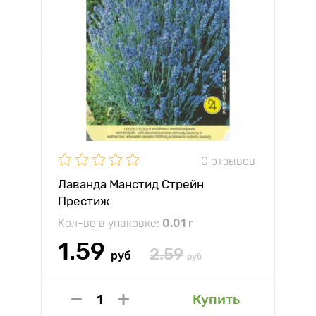
0 отзывов
Лаванда Манстид Стрейн
Престиж
Кол-во в упаковке:
0.01 г
1.59
2.59
руб
руб
Купить