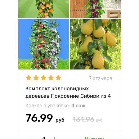
7 отзывов
Комплект колоновидных
деревьев Покорение Сибири из 4
саженцев
Кол-во в упаковке:
4 саж
76.99
131.96
руб
руб