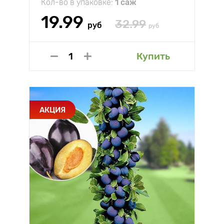
Кол-во в упаковке:
1 саж
19.99
32.99
руб
руб
Купить
АКЦИЯ