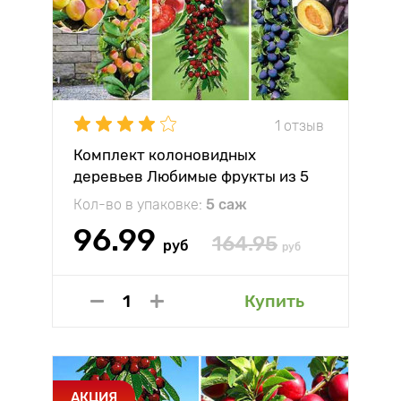
1 отзыв
Комплект колоновидных
деревьев Любимые фрукты из 5
саженцев
Кол-во в упаковке:
5 саж
96.99
164.95
руб
руб
Купить
АКЦИЯ