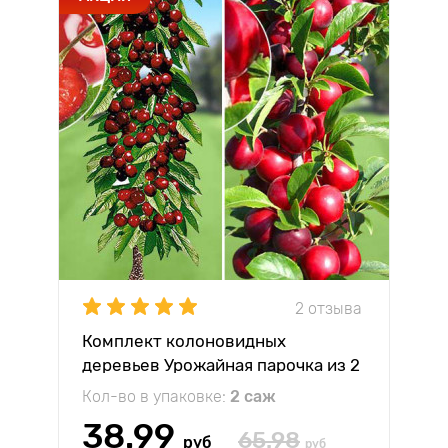
2 отзыва
Комплект колоновидных
деревьев Урожайная парочка из 2
саженцев
Кол-во в упаковке:
2 саж
38.99
65.98
руб
руб