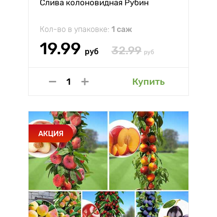
Слива колоновидная Рубин
Кол-во в упаковке:
1 саж
19.99
32.99
руб
руб
Купить
АКЦИЯ