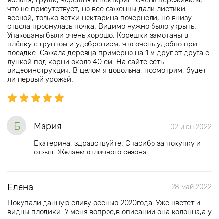
яблоня, груша, черешня и нектарин. Очень переживала,
что не присутствует, но все саженцы дали листики
весной, только ветки нектарина почернели, но внизу
ствола проснулась почка. Видимо нужно было укрыть.
Упакованы были очень хорошо. Корешки замотаны в
плёнку с грунтом и удобрением, что очень удобно при
посадке. Сажала деревца примерно на 1 м друг от друга с
лункой под корни около 40 см. На сайте есть
видеоинструкция. В целом я довольна, посмотрим, будет
ли первый урожай.
Б
Мария
02 июн 2022
Екатерина, здравствуйте. Спасибо за покупку и
отзыв. Желаем отличного сезона.
Елена
28 май 2022
Покупали данную сливу осенью 2020года. Уже цветет и
видны плодики. У меня вопрос,в описании она колонна,а у