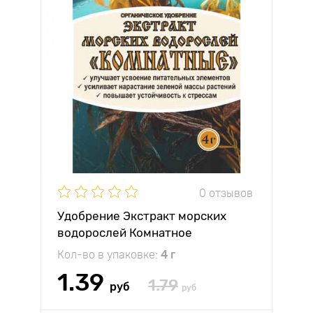
0 отзывов
Удобрение Экстракт морских
водорослей Комнатное
Кол-во в упаковке:
4 г
1.39
1.79
руб
руб