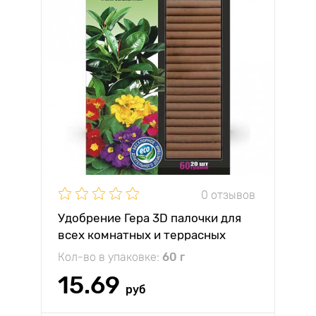
0 отзывов
Удобрение Гера 3D палочки для
всех комнатных и террасных
растений
Кол-во в упаковке:
60 г
15.69
руб