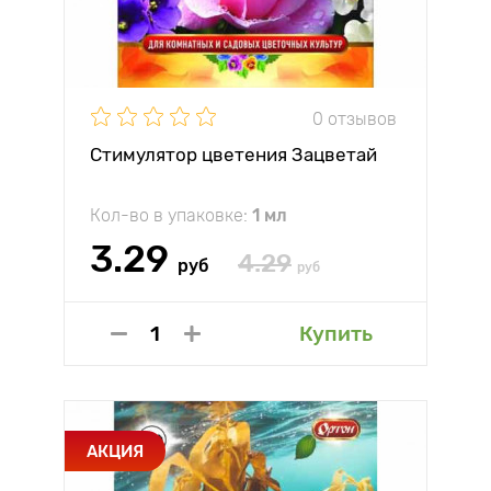
0 отзывов
Стимулятор цветения Зацветай
Кол-во в упаковке:
1 мл
3.29
4.29
руб
руб
Купить
АКЦИЯ