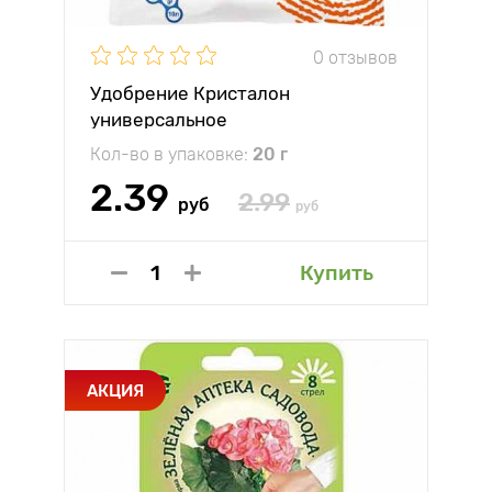
0 отзывов
Удобрение Кристалон
универсальное
Кол-во в упаковке:
20 г
2.39
2.99
руб
руб
Купить
АКЦИЯ