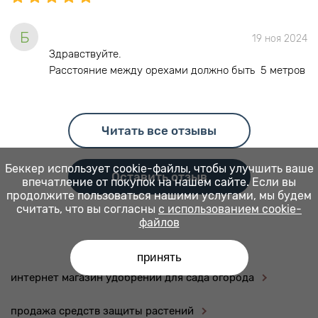
Б
19 ноя 2024
Здравствуйте.
Расстояние между орехами должно быть 5 метров
Читать все отзывы
Беккер использует cookie-файлы, чтобы улучшить ваше
Оставить отзыв
впечатление от покупок на нашем сайте. Если вы
продолжите пользоваться нашими услугами, мы будем
считать, что вы согласны
с использованием cookie-
файлов
принять
интернет магазин удобрений для сада огорода
продажа средств защиты растений