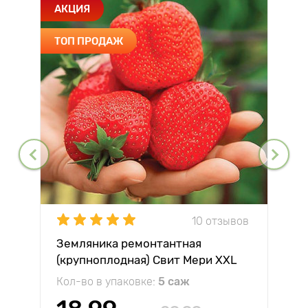
АКЦИЯ
ТОП ПРОДАЖ
10 отзывов
Земляника ремонтантная
(крупноплодная) Свит Мери XXL
Кол-во в упаковке:
5 саж