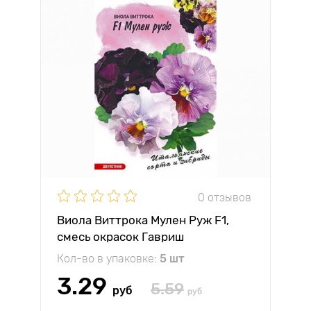
0 отзывов
Виола Виттрока Мулен Руж F1,
смесь окрасок Гавриш
Кол-во в упаковке:
5 шт
3.29
5.59
руб
руб