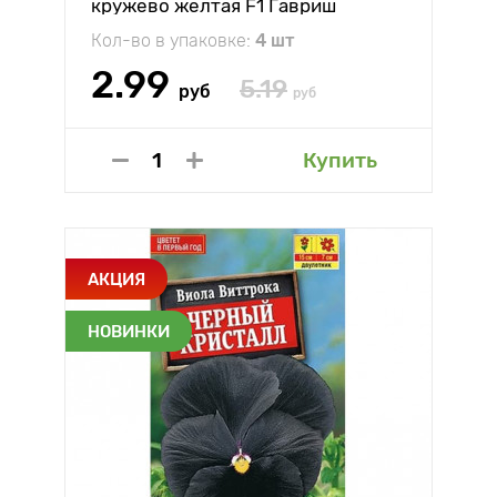
кружево желтая F1 Гавриш
Кол-во в упаковке:
4 шт
2.99
5.19
руб
руб
Купить
АКЦИЯ
НОВИНКИ