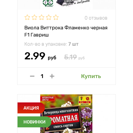
0 отзывов
Виола Виттрока Фламенко черная
F1 Гавриш
Кол-во в упаковке:
7 шт
2.99
5.19
руб
руб
Купить
АКЦИЯ
НОВИНКИ