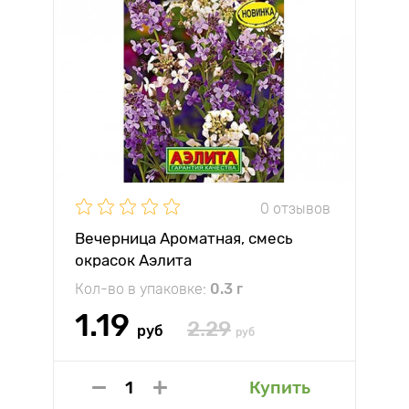
0 отзывов
Вечерница Ароматная, смесь
окрасок Аэлита
Кол-во в упаковке:
0.3 г
1.19
2.29
руб
руб
Купить