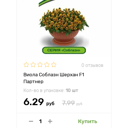
0 отзывов
Виола Соблазн Шерхан F1
Партнер
Кол-во в упаковке:
10 шт
6.29
7.99
руб
руб
Купить