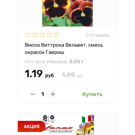
0 отзывов
Виола Виттрока Вельвет, смесь
окрасок Гавриш
Кол-во в упаковке:
0.05 г
1.19
1.99
руб
руб
Купить
АКЦИЯ