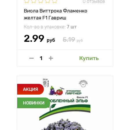
0 отзывов
Виола Виттрока Фламенко
желтая F1 Гавриш
Кол-во в упаковке:
7 шт
2.99
5.19
руб
руб
Купить
АКЦИЯ
НОВИНКИ