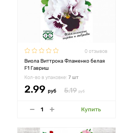
0 отзывов
Виола Виттрока Фламенко белая
F1 Гавриш
Кол-во в упаковке:
7 шт
2.99
5.19
руб
руб
Купить