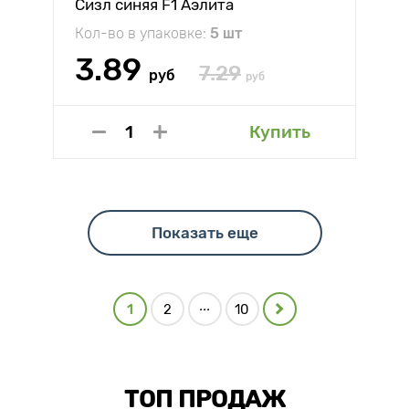
Сизл синяя F1 Аэлита
Кол-во в упаковке:
5 шт
3.89
7.29
руб
руб
Купить
Показать еще
...
1
2
10
ТОП ПРОДАЖ