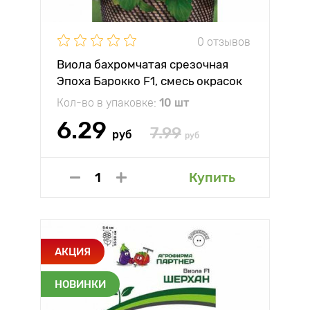
0 отзывов
Виола бахромчатая срезочная
Эпоха Барокко F1, смесь окрасок
Партнер
Кол-во в упаковке:
10 шт
6.29
7.99
руб
руб
Купить
АКЦИЯ
НОВИНКИ