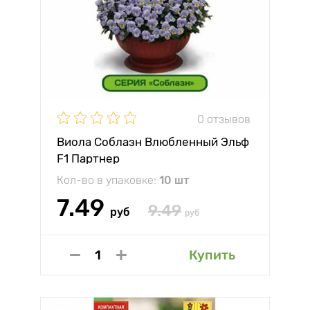
0 отзывов
Виола Соблазн Влюбленный Эльф
F1 Партнер
Кол-во в упаковке:
10 шт
7.49
9.49
руб
руб
Купить