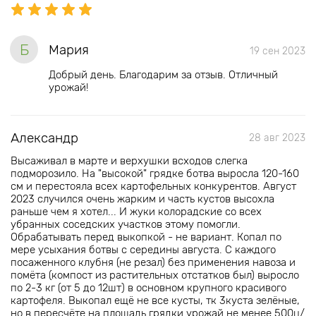
Б
Мария
19 сен 2023
Добрый день. Благодарим за отзыв. Отличный
урожай!
Александр
28 авг 2023
Высаживал в марте и верхушки всходов слегка
подморозило. На "высокой" грядке ботва выросла 120-160
см и перестояла всех картофельных конкурентов. Август
2023 случился очень жарким и часть кустов высохла
раньше чем я хотел... И жуки колорадские со всех
убранных соседских участков этому помогли.
Обрабатывать перед выкопкой - не вариант. Копал по
мере усыхания ботвы с середины августа. С каждого
посаженного клубня (не резал) без применения навоза и
помёта (компост из растительных отстатков был) выросло
по 2-3 кг (от 5 до 12шт) в основном крупного красивого
картофеля. Выкопал ещё не все кусты, тк 3куста зелёные,
но в пересчёте на площадь грядки урожай не менее 500ц/