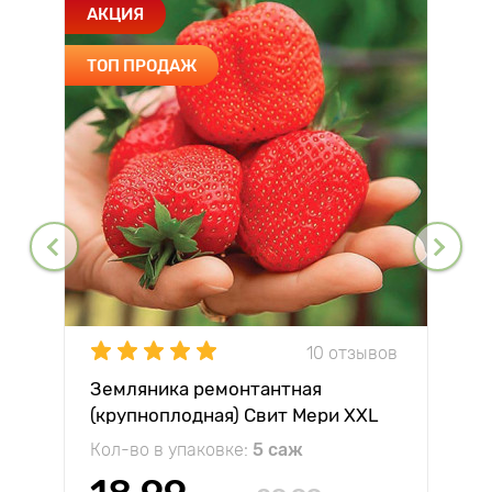
АКЦИЯ
ТОП ПРОДАЖ
10 отзывов
Земляника ремонтантная
(крупноплодная) Свит Мери XXL
Кол-во в упаковке:
5 саж