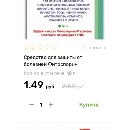
0 отзывов
Средство для защиты от
болезней Фитоспорин
Кол-во в упаковке:
10 г
1.49
2.59
руб
руб
Купить