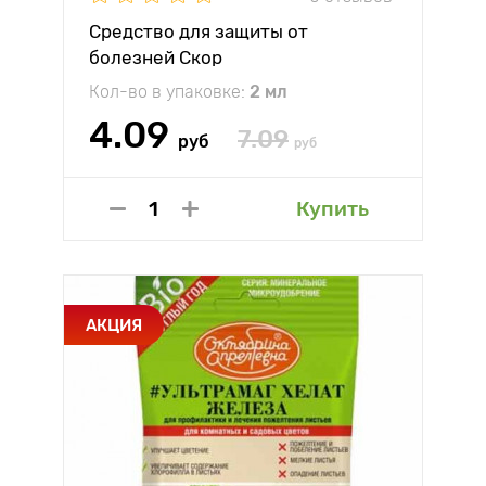
Средство для защиты от
болезней Скор
Кол-во в упаковке:
2 мл
4.09
7.09
руб
руб
Купить
АКЦИЯ