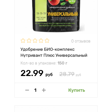
0 отзывов
Удобрение БИО-комплекс
Нутривант Плюс Универсальный
Кол-во в упаковке:
150 г
22.99
28.79
руб
руб
Купить