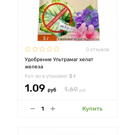
0 отзывов
Удобрение Ультрамаг хелат
железа
Кол-во в упаковке:
5 г
1.09
1.69
руб
руб
Купить