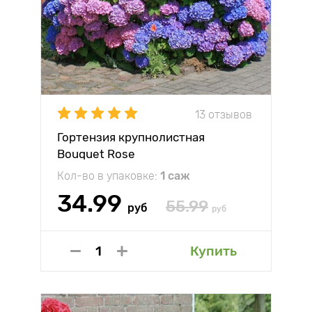
13 отзывов
Гортензия крупнолистная
Bouquet Rose
Кол-во в упаковке:
1 саж
34.99
55.99
руб
руб
Купить