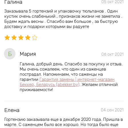
Галина
05 окт 2021
Заказывала 5 гортензий и упаковочку тюльпанов . Один
кустик очень слабенький , признаков жизни не заметила .
Будем ждать весны . Спасибо вам большое , за быструю
доставку и подарки которыми вы радуете
Б
Мария
06 окт 2021
Галина, добрый день. Спасибо за покупку и отзыв.
Мы очень сожалеем, что один из саженцев
пострадал. Напоминаем, что саженцы на
гарантии
Гарантия замены | интернет-магазин
Беккер, Беларусь (abekker.by)
. Желаем отличной
приживаемости!
Елена
04 сен 2021
Гортензию заказывала еще в декабре 2020 года. Пришла в
марте. С саженцем было все хорошо. Но тогда было еще