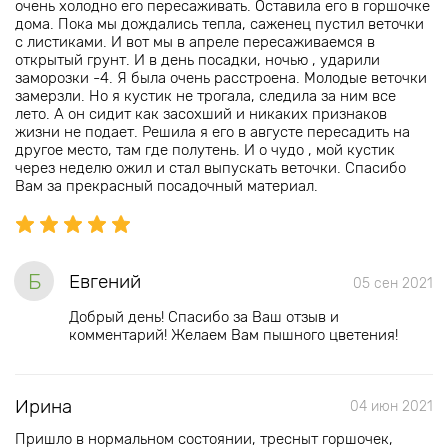
очень холодно его пересаживать. Оставила его в горшочке
дома. Пока мы дождались тепла, саженец пустил веточки
с листиками. И вот мы в апреле пересаживаемся в
открытый грунт. И в день посадки, ночью , ударили
заморозки -4. Я была очень расстроена. Молодые веточки
замерзли. Но я кустик не трогала, следила за ним все
лето. А он сидит как засохший и никаких признаков
жизни не подает. Решила я его в августе пересадить на
другое место, там где полутень. И о чудо , мой кустик
через неделю ожил и стал выпускать веточки. Спасибо
Вам за прекрасный посадочный материал.
Б
Евгений
05 сен 2021
Добрый день! Спасибо за Ваш отзыв и
комментарий! Желаем Вам пышного цветения!
Ирина
04 июн 2021
Пришло в нормальном состоянии, тресныт горшочек,