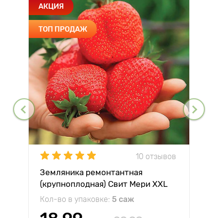
АКЦИЯ
ТОП ПРОДАЖ
10 отзывов
Земляника ремонтантная
(крупноплодная) Свит Мери XXL
Кол-во в упаковке:
5 саж