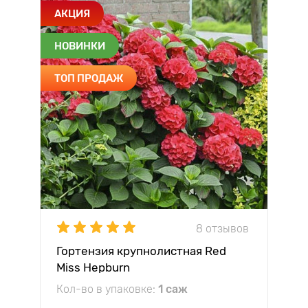
АКЦИЯ
НОВИНКИ
ТОП ПРОДАЖ
8 отзывов
Гортензия крупнолистная Red
Miss Hepburn
Кол-во в упаковке:
1 саж