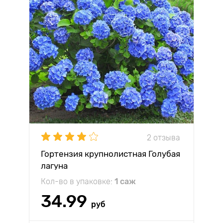
2 отзыва
Гортензия крупнолистная Голубая
лагуна
Кол-во в упаковке:
1 саж
34.99
руб