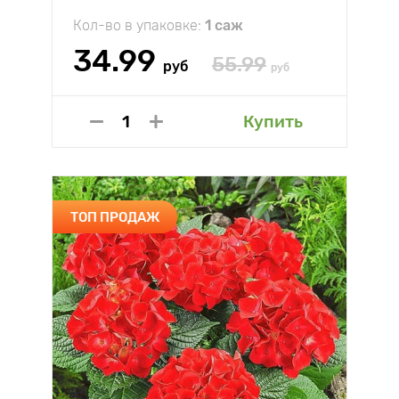
Кол-во в упаковке:
1 саж
34.99
55.99
руб
руб
Купить
ТОП ПРОДАЖ