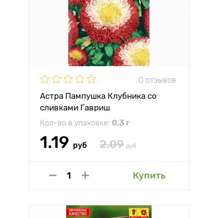
0 отзывов
Астра Пампушка Клубника со
сливками Гавриш
Кол-во в упаковке:
0.3 г
1.19
2.09
руб
руб
Купить