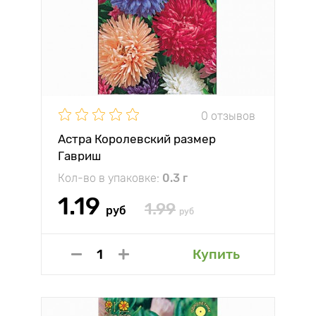
0 отзывов
Астра Королевский размер
Гавриш
Кол-во в упаковке:
0.3 г
1.19
1.99
руб
руб
Купить