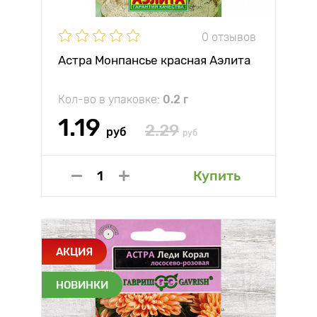
0 отзывов
Астра Монпансье красная Аэлита
Кол-во в упаковке:
0.2 г
1.19
2.29
руб
руб
Купить
АКЦИЯ
НОВИНКИ