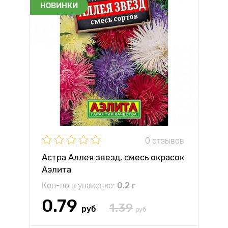
НОВИНКИ
0 отзывов
Астра Аллея звезд, смесь окрасок
Аэлита
Кол-во в упаковке:
0.2 г
0.79
1.39
руб
руб