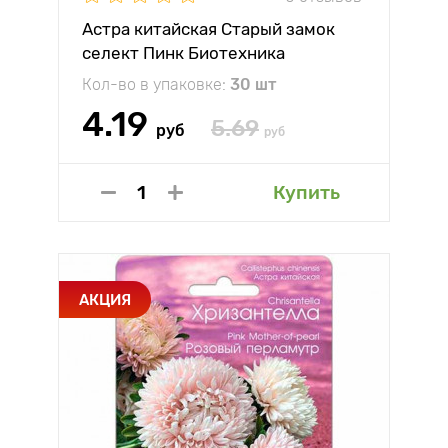
Астра китайская Старый замок
селект Пинк Биотехника
Кол-во в упаковке:
30 шт
4.19
5.69
руб
руб
Купить
АКЦИЯ