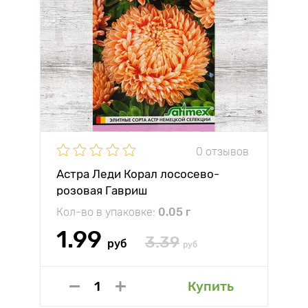
0 отзывов
Астра Леди Корал лососево-
розовая Гавриш
Кол-во в упаковке:
0.05 г
1.99
3.39
руб
руб
Купить