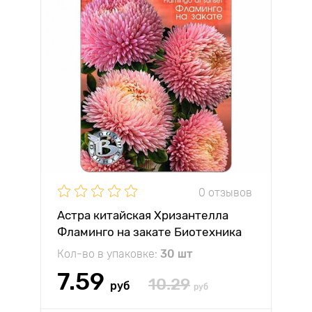
0 отзывов
Астра китайская Хризантелла
Фламинго на закате Биотехника
Кол-во в упаковке:
30 шт
7.59
10.29
руб
руб