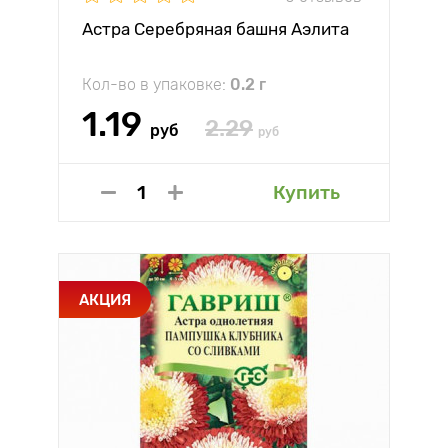
Астра Серебряная башня Аэлита
Кол-во в упаковке:
0.2 г
1.19
2.29
руб
руб
Купить
АКЦИЯ