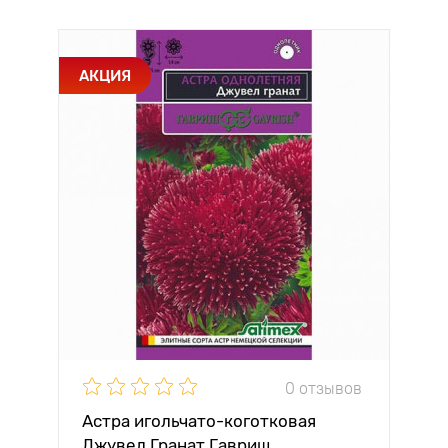
АКЦИЯ
0 отзывов
Астра игольчато-коготковая
Джувел Гранат Гавриш