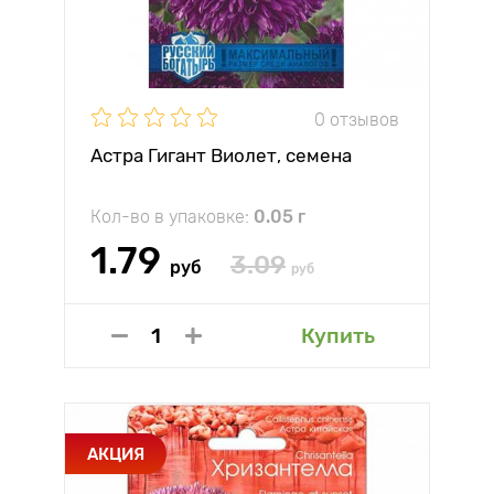
0 отзывов
Астра Гигант Виолет, семена
Кол-во в упаковке:
0.05 г
1.79
3.09
руб
руб
Купить
АКЦИЯ