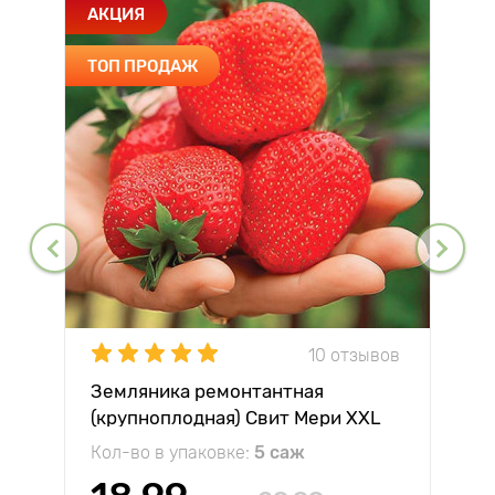
АКЦИЯ
ТОП ПРОДАЖ
10 отзывов
Земляника ремонтантная
(крупноплодная) Свит Мери XXL
Кол-во в упаковке:
5 саж