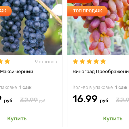
ДАЖ
ТОП ПРОДАЖ
9 отзывов
 Макси черный
Виноград Преображени
упаковке:
1 саж
Кол-во в упаковке:
1 саж
9
16.99
32.99
32.
руб
руб
руб
Купить
Купить