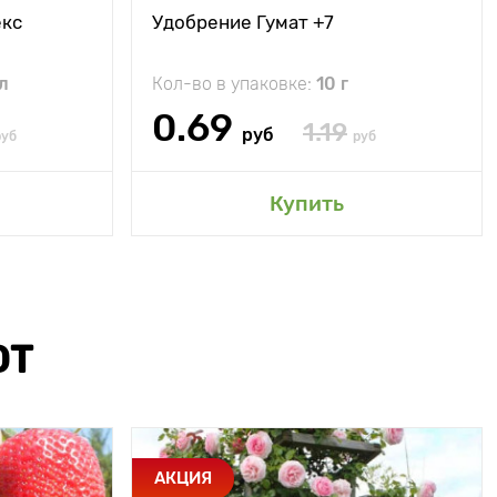
екс
Удобрение Гумат +7
л
Кол-во в упаковке:
10 г
0.69
1.19
руб
руб
руб
Купить
ЮТ
АКЦИЯ