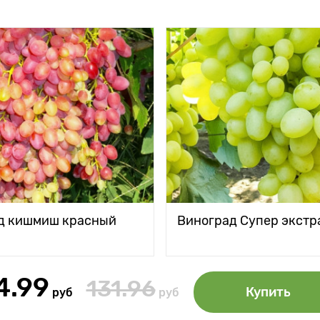
д кишмиш красный
Виноград Супер экстр
4.99
131.96
Купить
руб
руб