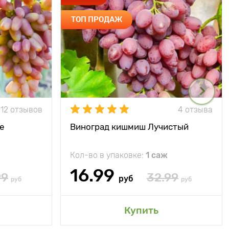
ТОП ПРОДАЖ
12 отзывов
4 отзыва
е
Виноград кишмиш Лучистый
Кол-во в упаковке:
1 саж
16.99
99
32.99
руб
руб
руб
Купить