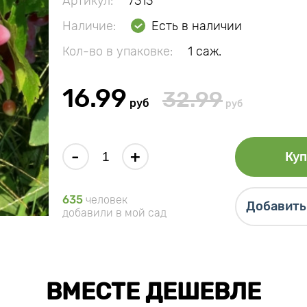
Артикул:
7313
Наличие:
Есть в наличии
Кол-во в упаковке:
1 саж.
16.99
32.99
руб
руб
-
+
Куп
635
человек
Добавить 
добавили в мой сад
ВМЕСТЕ ДЕШЕВЛЕ