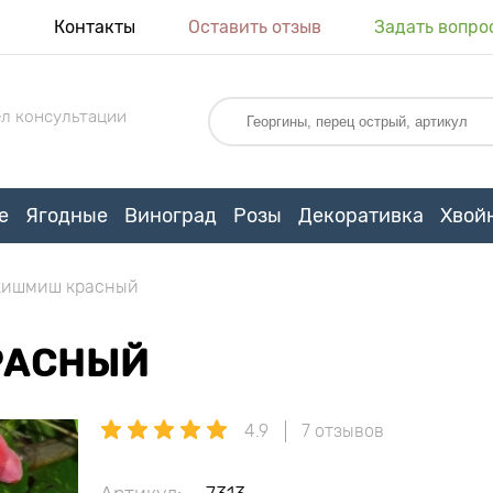
я
Контакты
Оставить отзыв
Задать вопро
л консультации
е
Ягодные
Виноград
Розы
Декоративка
Хвой
кишмиш красный
РАСНЫЙ
4.9
7 отзывов