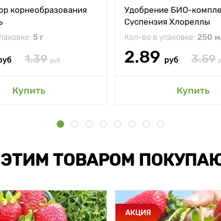
ор корнеобразования
Удобрение БИО-компл
ъ
Суспензия Хлореллы
упаковке:
5 г
Кол-во в упаковке:
250 м
2.89
1.39
3.59
руб
руб
руб
Купить
Купить
 ЭТИМ ТОВАРОМ ПОКУПА
АКЦИЯ