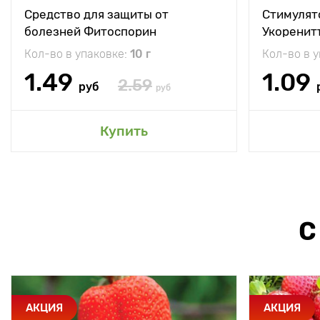
Средство для защиты от
Стимулят
болезней Фитоспорин
Укоренит
Кол-во в упаковке:
10 г
Кол-во в 
1.49
1.09
2.59
руб
руб
Купить
С
АКЦИЯ
АКЦИЯ