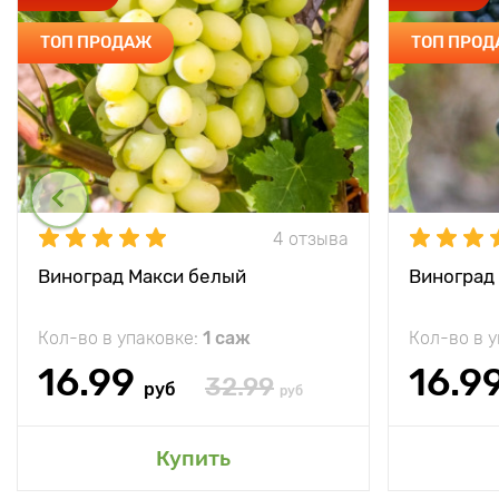
ТОП ПРОДАЖ
ТОП ПРО
4 отзыва
Виноград Макси белый
Виноград
Кол-во в упаковке:
1 саж
Кол-во в 
16.99
16.9
32.99
руб
руб
Купить