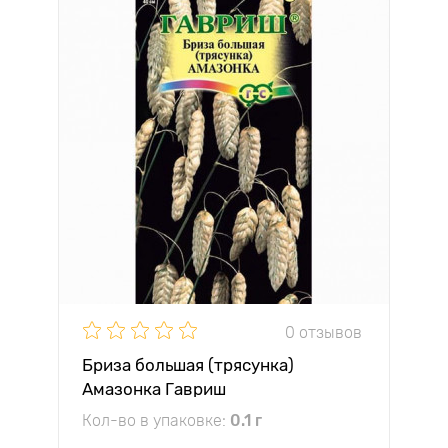
0 отзывов
Бриза большая (трясунка)
Амазонка Гавриш
Кол-во в упаковке:
0.1 г