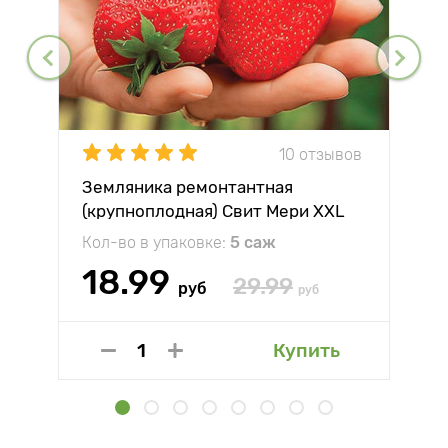
10 отзывов
Земляника ремонтантная
(крупноплодная) Свит Мери XXL
Кол-во в упаковке:
5 саж
18.99
29.99
руб
руб
Купить