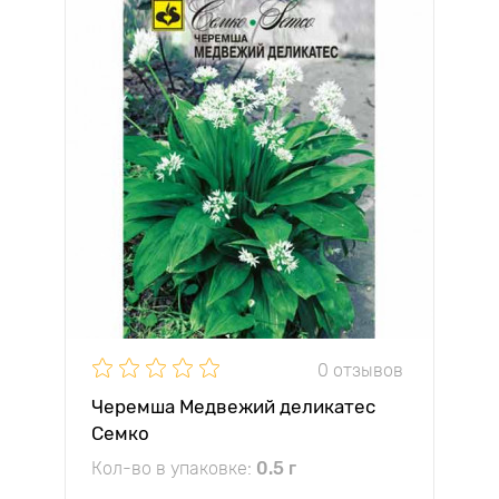
0 отзывов
Черемша Медвежий деликатес
Семко
Кол-во в упаковке:
0.5 г