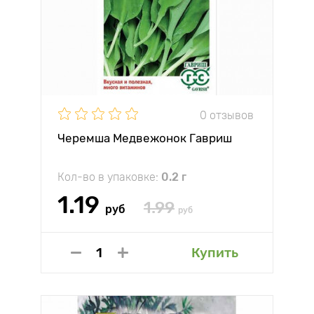
0 отзывов
Черемша Медвежонок Гавриш
Кол-во в упаковке:
0.2 г
1.19
1.99
руб
руб
Купить