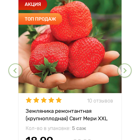
АКЦИЯ
ТОП ПРОДАЖ
10 отзывов
Земляника ремонтантная
(крупноплодная) Свит Мери XXL
Кол-во в упаковке:
5 саж