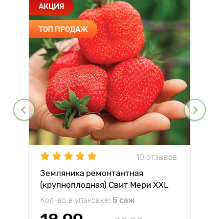
АКЦИЯ
ТОП ПРОДАЖ
10 отзывов
Земляника ремонтантная
(крупноплодная) Свит Мери XXL
Кол-во в упаковке:
5 саж