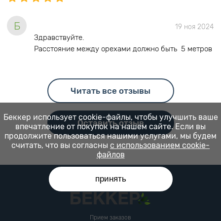
Б
19 ноя 2024
Здравствуйте.
Расстояние между орехами должно быть 5 метров
Читать все отзывы
Беккер использует cookie-файлы, чтобы улучшить ваше
Оставить отзыв
впечатление от покупок на нашем сайте. Если вы
продолжите пользоваться нашими услугами, мы будем
считать, что вы согласны
с использованием cookie-
файлов
принять
Прием заказов