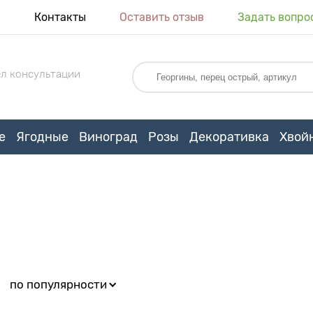
я
Контакты
Оставить отзыв
Задать вопро
л консультации
е
Ягодные
Виноград
Розы
Декоративка
Хвой
:
по популярности