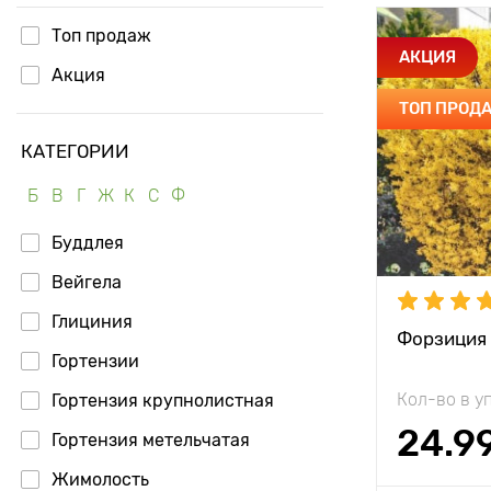
Топ продаж
Особенност
АКЦИЯ
Акция
ТОП ПРОД
Высота рас
КАТЕГОРИИ
Растояние 
растениям
Б
В
Г
Ж
К
С
Ф
Местополо
Буддлея
Морозостой
Вейгела
Глициния
Форзиция 
Гортензии
Кол-во в у
Гортензия крупнолистная
24.9
Гортензия метельчатая
Жимолость