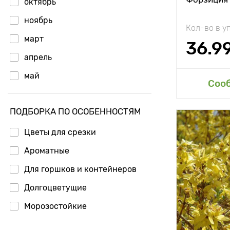
октябрь
ноябрь
Кол-во в у
март
36.9
апрель
май
Доб
Соо
июнь
ПОДБОРКА ПО ОСОБЕННОСТЯМ
июль
Особенност
Цветы для срезки
Ароматные
Высота рас
Для горшков и контейнеров
Растояние 
Долгоцветущие
растениям
Морозостойкие
Местополо