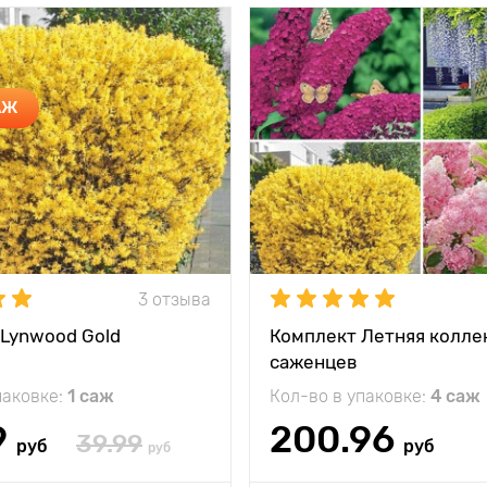
и
Украсит любой
Особенности
все то
уголок в саду
ранней весной
АЖ
Высота растения
тения
200 - 250 см
Растояние между
между
200 - 300 см
растениями
и
Местоположение
сол
жение
солнце,полутень
кость
до минус 29°C
Морозостойкость
3 отзыва
Применение
исп
Lynwood Gold
Комплект Летняя коллек
группо
саженцев
и живы
паковке:
1 саж
Кол-во в упаковке:
4 саж
9
200.96
39.99
руб
руб
руб