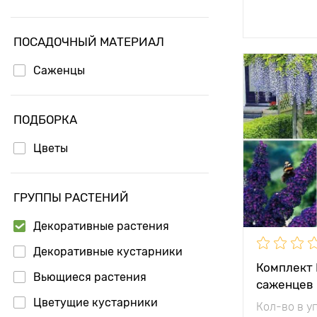
Доб
Клематис
ПОСАДОЧНЫЙ МАТЕРИАЛ
Спирея
Форзиция
Саженцы
Особенност
ПОДБОРКА
Высота рас
Цветы
Растояние 
растениям
ГРУППЫ РАСТЕНИЙ
Местополо
Декоративные растения
Морозостой
Декоративные кустарники
Комплект 
Вьющиеся растения
саженцев
Цветущие кустарники
Кол-во в у