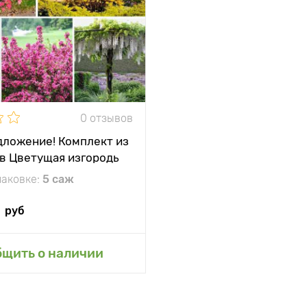
между
150 - 200 см
и
жение
солнце, полутень
кость
минус 29°С
0 отзывов
ложение! Комплект из
в Цветущая изгородь
паковке:
5 саж
руб
авить в мой сад
бщить о наличии