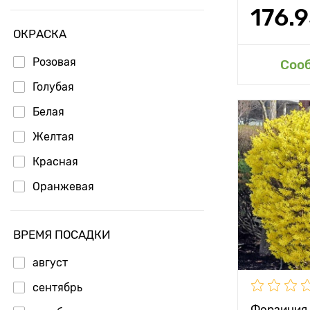
176.
ОКРАСКА
Розовая
Доб
Соо
Голубая
Белая
Особенност
Желтая
Красная
Высота рас
Оранжевая
Растояние 
растениям
ВРЕМЯ ПОСАДКИ
Местополо
август
Морозостой
сентябрь
Применени
Форзиция