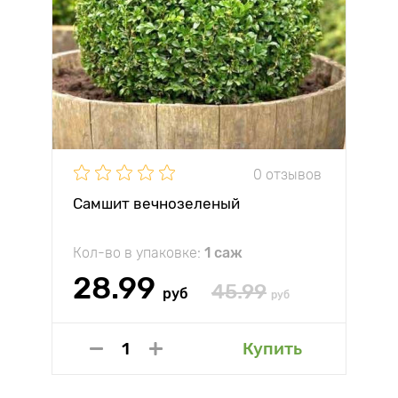
0 отзывов
Самшит вечнозеленый
Кол-во в упаковке:
1 саж
28.99
45.99
руб
руб
Купить