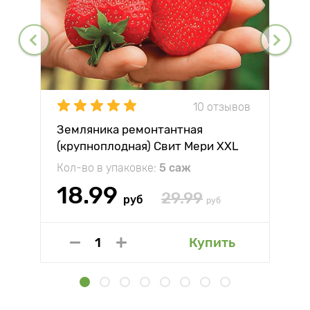
10 отзывов
Земляника ремонтантная
(крупноплодная) Свит Мери XXL
Кол-во в упаковке:
5 саж
18.99
29.99
руб
руб
Купить