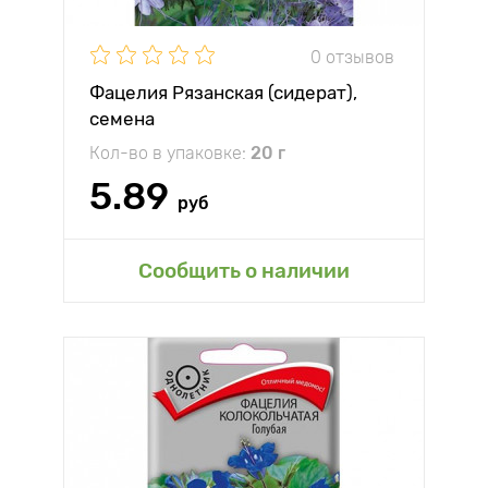
0 отзывов
Фацелия Рязанская (сидерат),
семена
Кол-во в упаковке:
20 г
5.89
руб
Сообщить о наличии