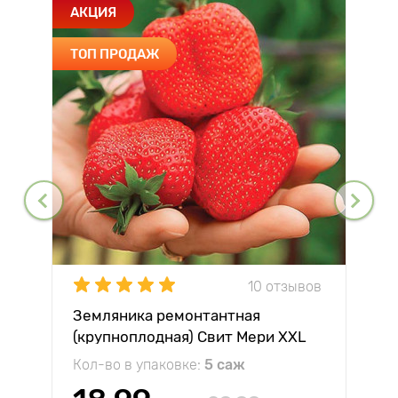
АКЦИЯ
ТОП ПРОДАЖ
10 отзывов
Земляника ремонтантная
(крупноплодная) Свит Мери XXL
Кол-во в упаковке:
5 саж