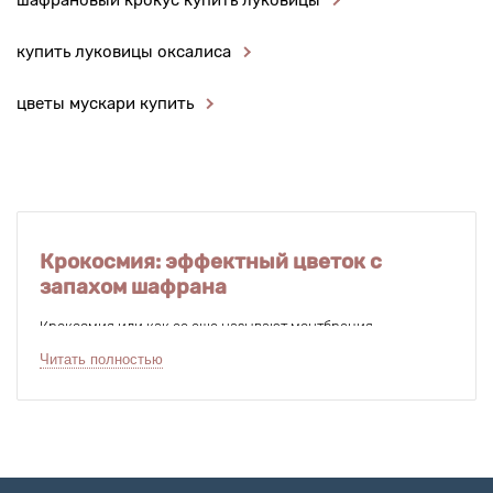
шафрановый крокус купить луковицы
купить луковицы оксалиса
цветы мускари купить
Крокосмия: эффектный цветок с
запахом шафрана
Крокосмия или как ее еще называют монтбреция –
многолетнее травянистое растение. Высота разных видов
Читать полностью
колеблется от 60 до 150 см. Все они во время цветения
покрываются изысканными красными, оранжевыми или
желтыми бутонами. Несмотря на то, что цветок выглядит
очень хрупким, купить и вырастить крокосмию под силу
даже начинающему садоводу – она весьма неприхотлива.
Высаживать культуру можно большими группами в