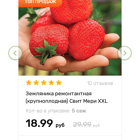
ТОП ПРОДАЖ
10 отзывов
Земляника ремонтантная
(крупноплодная) Свит Мери XXL
Кол-во в упаковке:
5 саж
18.99
29.99
руб
руб