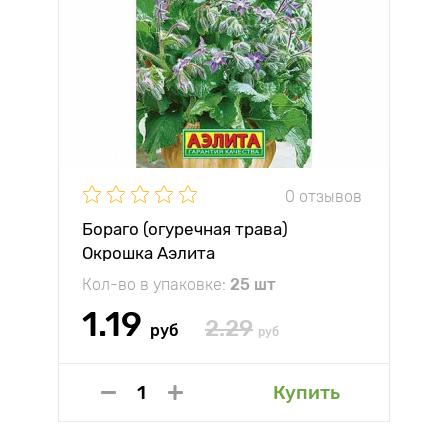
0 отзывов
Бораго (огуречная трава)
Окрошка Аэлита
Кол-во в упаковке:
25 шт
1.19
2.29
руб
руб
Купить