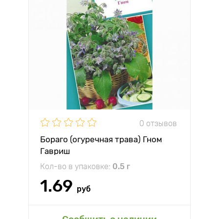
0 отзывов
Бораго (огуречная трава) Гном
Гавриш
Кол-во в упаковке:
0.5 г
1.69
руб