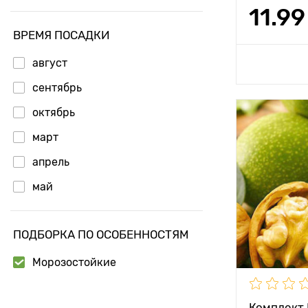
Вес плода
11.99
ВРЕМЯ ПОСАДКИ
Доб
август
сентябрь
октябрь
Особенност
март
апрель
Высота рас
май
Растояние 
растениям
ПОДБОРКА ПО ОСОБЕННОСТЯМ
Местополо
Морозостойкие
Морозостой
Период соз
Комплект 