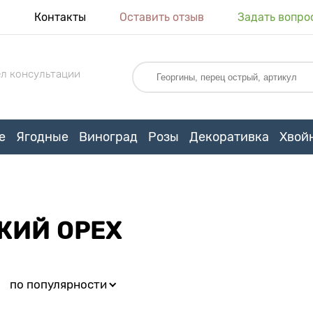
я
Контакты
Оставить отзыв
Задать вопро
л консультации
е
Ягодные
Виноград
Розы
Декоративка
Хвой
КИЙ ОРЕХ
:
по популярности