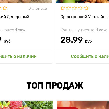
Морозостойкость
жение
солнечное место
0 отзывов
Период созревания
ср
кость
минус 30°С
кий Десертный
Орех грецкий Урожайны
Урожайность
ревания
раннеспелый
паковке:
1 саж
Кол-во в упаковке:
1 саж
ь
50 - 60 кг с
Вес плода
растения
9
28.99
руб
руб
15 - 20 г
авить в мой сад
Добавить в мой 
бщить о наличии
Сообщить о нал
ТОП ПРОДАЖ