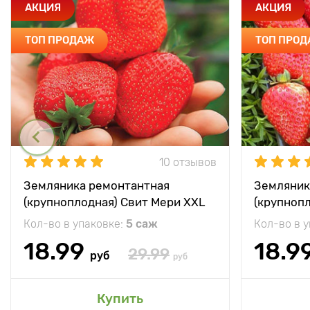
АКЦИЯ
АКЦИЯ
ТОП ПРОДАЖ
ТОП ПРО
10 отзывов
Земляника ремонтантная
Земляник
(крупноплодная) Свит Мери XXL
(крупноп
Кол-во в упаковке:
5 саж
Кол-во в 
18.99
18.9
29.99
руб
руб
Купить