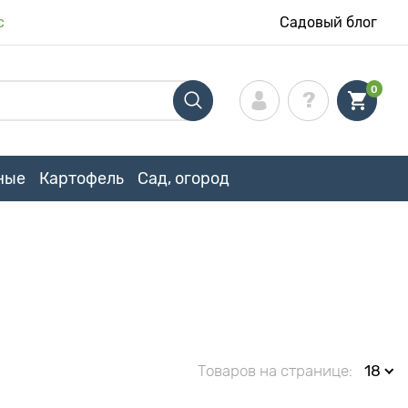
с
Садовый блог
0
ные
Картофель
Сад, огород
Товаров на странице:
18