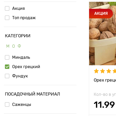
Акция
Особенност
АКЦИЯ
Топ продаж
Высота рас
КАТЕГОРИИ
Растояние 
М
О
Ф
растениям
Миндаль
Местополо
Орех грецкий
Морозостой
Фундук
Период соз
Орех грец
Урожайност
ПОСАДОЧНЫЙ МАТЕРИАЛ
Кол-во в у
11.99
Вес плода
Саженцы