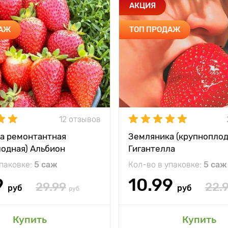
АКЦИЯ
ДАЖ
ТОП ПРОДАЖ
12 отзывов
а ремонтантная
Земляника (крупноплод
лодная) Альбион
Гигантелла
упаковке:
5 саж
Кол-во в упаковке:
5 саж
9
10.99
29.99
22.
руб
руб
руб
Купить
Купить