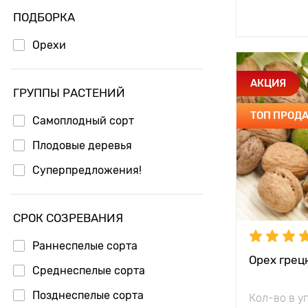
Доб
ПОДБОРКА
Орехи
Особенност
АКЦИЯ
ГРУППЫ РАСТЕНИЙ
ТОП ПРОД
Самоплодный сорт
Высота рас
Плодовые деревья
Растояние 
растениям
Суперпредложения!
Местополо
СРОК СОЗРЕВАНИЯ
Морозостой
Раннеспелые сорта
Период соз
Орех грец
Среднеспелые сорта
Урожайност
Позднеспелые сорта
Кол-во в у