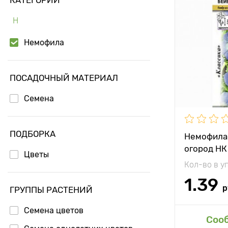
Особенност
Н
Немофила
Высота рас
Растояние 
растениям
ПОСАДОЧНЫЙ МАТЕРИАЛ
Местополо
Семена
ПОДБОРКА
Немофила 
огород НК
Цветы
Кол-во в у
1.39
р
ГРУППЫ РАСТЕНИЙ
Семена цветов
Доб
Соо