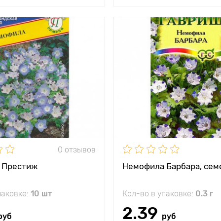
и
великолепна на
переднем плане
композиции
тения
10 - 15 см
между
15 х 20 см
и
жение
солнце, полутень
кость
однолетник
0 отзывов
 Престиж
Немофила Барбара, сем
паковке:
10 шт
Кол-во в упаковке:
0.3 г
2.39
руб
руб