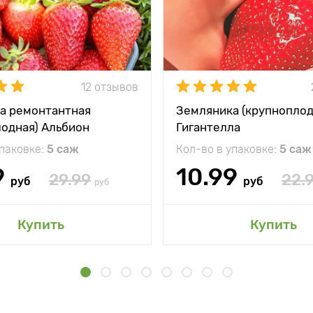
12 отзывов
а ремонтантная
Земляника (крупноплод
лодная) Альбион
Гигантелла
упаковке:
5 саж
Кол-во в упаковке:
5 саж
9
10.99
29.99
22.
руб
руб
руб
Купить
Купить