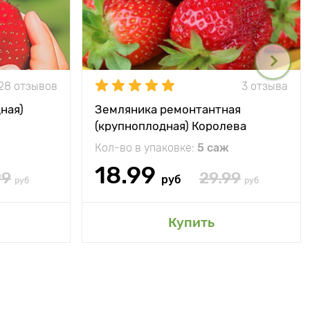
28 отзывов
3 отзыва
ная)
Земляника ремонтантная
(крупноплодная) Королева
Елизавета
Кол-во в упаковке:
5 саж
18.99
99
29.99
руб
руб
руб
Купить