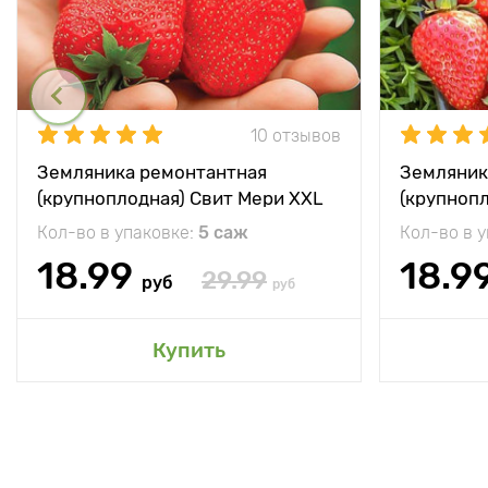
10 отзывов
Земляника ремонтантная
Земляник
(крупноплодная) Свит Мери XXL
(крупноп
Кол-во в упаковке:
5 саж
Кол-во в 
18.99
18.9
29.99
руб
руб
Купить