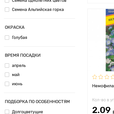
Семена однолетних цветов
Семена Альпийская горка
Особенност
ОКРАСКА
Высота рас
Голубая
Растояние 
растениям
ВРЕМЯ ПОСАДКИ
Местополо
апрель
Морозостой
май
июнь
Немофила
Кол-во в у
ПОДБОРКА ПО ОСОБЕННОСТЯМ
2.09
Долгоцветущие