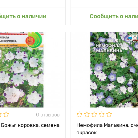
авить в мой сад
бщить о наличии
Сообщить о нал
0 отзывов
Божья коровка, семена
Немофила Мальвина, см
окрасок