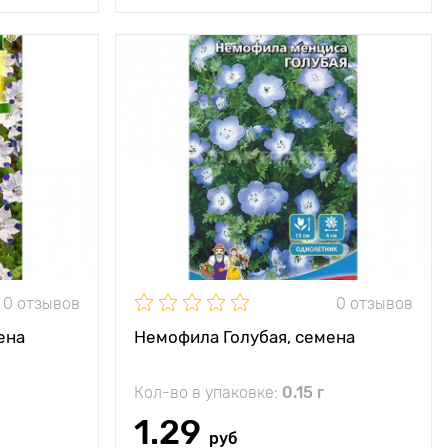
0 отзывов
0 отзывов
ена
Немофила Голубая, семена
Кол-во в упаковке:
0.15 г
1.29
руб