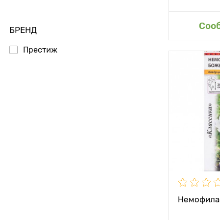
Доб
Соо
БРЕНД
Престиж
Немофила 