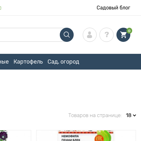
с
Садовый блог
0
ные
Картофель
Сад, огород
Товаров на странице:
18