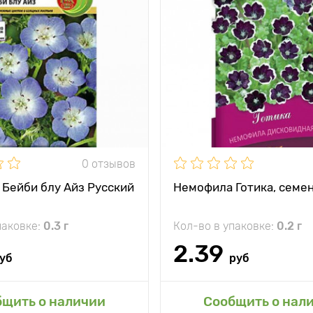
и
Идеальное растения
для создания
роскошных
бордюров!
тения
15 - 20 см
между
30 х 40 см
и
жение
солнечное место,
полутень
0 отзывов
Бейби блу Айз Русский
Немофила Готика, семе
паковке:
0.3 г
Кол-во в упаковке:
0.2 г
2.39
уб
руб
авить в мой сад
бщить о наличии
Сообщить о нал