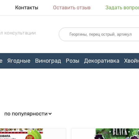
я
Контакты
Оставить отзыв
Задать вопро
л консультации
е
Ягодные
Виноград
Розы
Декоративка
Хвой
:
по популярности