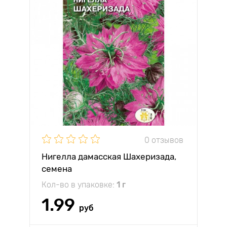
0 отзывов
Нигелла дамасская Шахеризада,
семена
Кол-во в упаковке:
1 г
1.99
руб