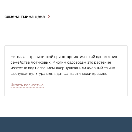
семена тмина цена
Нигелла – травянистый пряно-ароматический однолетник
семейства лютиковых. Многим садоводам это растение
известно под названием «чернушка» или «черный тмин».
Цветущая культура выглядит фантастически красиво –
россыпь ярких парящих звездочек в обрамлении зеленого
кружева листвы. Крупные антрацитово-черные семена
Читать полностью
содержат множество ценных веществ: они активно
используются в лечебных целях и в кулинарии. Заказать
семена нигеллы можно на нашем сайте - не упустите
возможность поселить в своем саду эту очаровательную
красавицу.
Нигелла: описание вида