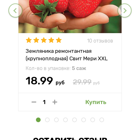
10 отзывов
Земляника ремонтантная
(крупноплодная) Свит Мери XXL
Кол-во в упаковке:
5 саж
18.99
29.99
руб
руб
Купить