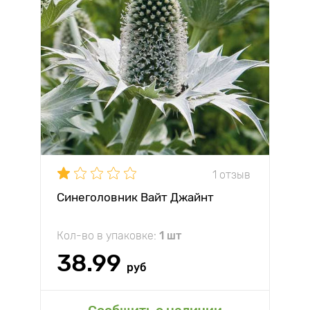
1 отзыв
Синеголовник Вайт Джайнт
Кол-во в упаковке:
1 шт
38.99
руб