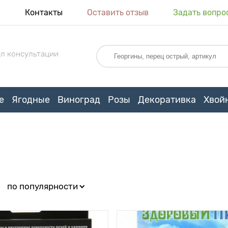
я
Контакты
Оставить отзыв
Задать вопро
л консультации
е
Ягодные
Виноград
Розы
Декоративка
Хвой
:
по популярности