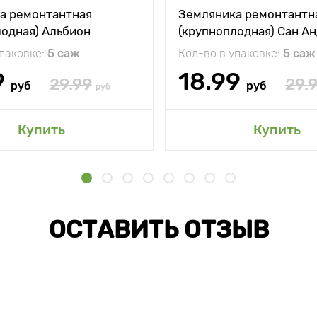
а ремонтантная
Земляника ремонтантн
лодная) Альбион
(крупноплодная) Сан А
упаковке:
5 саж
Кол-во в упаковке:
5 саж
9
18.99
29.99
29.
руб
руб
руб
Купить
Купить
ОСТАВИТЬ ОТЗЫВ