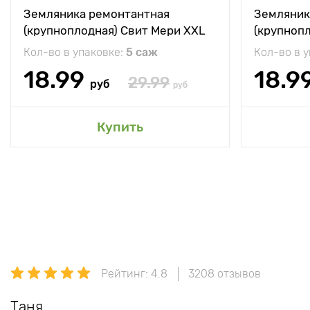
Земляника ремонтантная
Земляник
(крупноплодная) Свит Мери XXL
(крупноп
Кол-во в упаковке:
5 саж
Кол-во в 
18.99
18.9
29.99
руб
руб
Купить
Рейтинг: 4.8
3208 отзывов
Таня