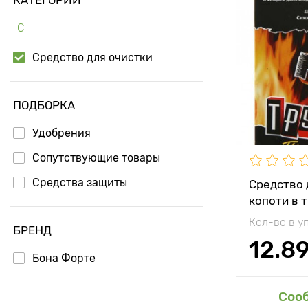
С
Средство для очистки
ПОДБОРКА
Удобрения
Сопутствующие товары
Средства защиты
Средство 
копоти в 
Трубочист
Кол-во в у
БРЕНД
12.8
Бона Форте
Доб
Соо