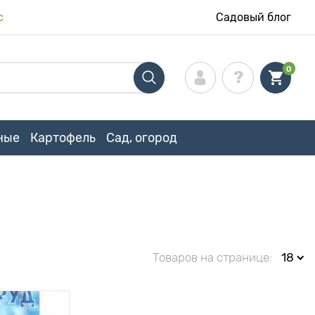
с
Садовый блог
0
ные
Картофель
Сад, огород
Товаров на странице:
18