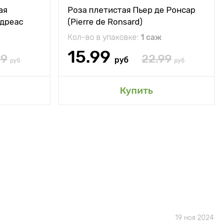
ая
Роза плетистая Пьер де Ронсар
ндреас
(Pierre de Ronsard)
Кол-во в упаковке:
1 саж
15.99
99
22.99
руб
руб
руб
Купить
19 ноя 2024