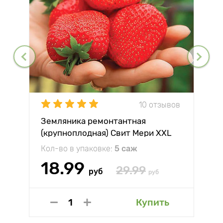
10 отзывов
Земляника ремонтантная
(крупноплодная) Свит Мери XXL
Кол-во в упаковке:
5 саж
18.99
29.99
руб
руб
Купить