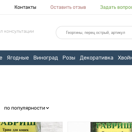
я
Контакты
Оставить отзыв
Задать вопро
л консультации
е
Ягодные
Виноград
Розы
Декоративка
Хвой
:
по популярности