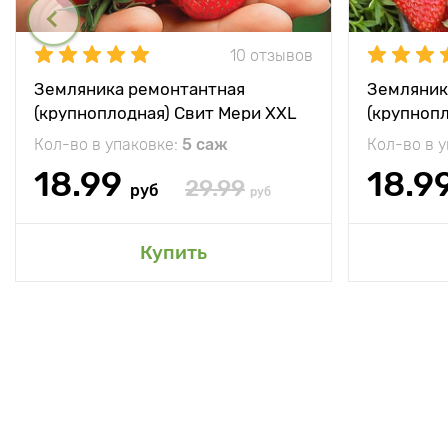
10 отзывов
Земляника ремонтантная
Земляник
(крупноплодная) Свит Мери XXL
(крупноп
Кол-во в упаковке:
5 саж
Кол-во в 
18.99
18.9
29.99
руб
руб
Купить