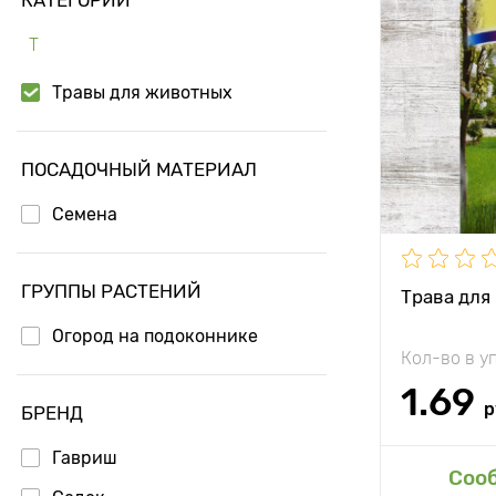
Особенност
Т
Высота рас
Травы для животных
Растояние 
растениям
ПОСАДОЧНЫЙ МАТЕРИАЛ
Местополо
Семена
Период соз
ГРУППЫ РАСТЕНИЙ
Трава для
Применени
Огород на подоконнике
Кол-во в у
1.69
р
БРЕНД
Гавриш
Доб
Соо