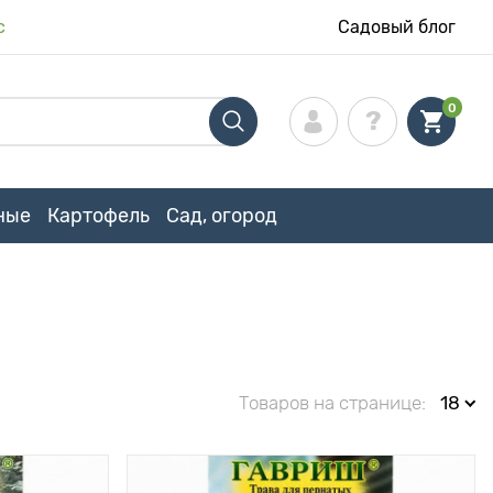
с
Садовый блог
0
ные
Картофель
Сад, огород
Товаров на странице:
18