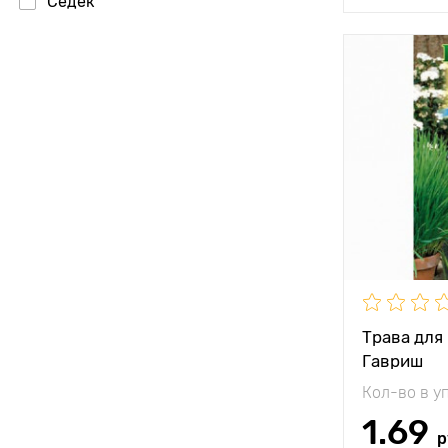
Седек
Особенност
Высота рас
Растояние 
растениям
Местополо
Трава для
Гавриш
Кол-во в у
1.69
р