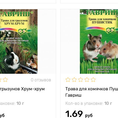
и
Способствует
Особенности
Об
здоровому
живот
пищеварению,
н
улучшает
настроение
улу
питомцев и придает
н
дополнительный
здоров
блеск шерстке
б
тения
10 см
Высота растения
между
3 х 3 см
Растояние между
и
растениями
0 отзывов
жение
Теплое место
Местоположение
Т
 грызунов Хрум-хрум
Трава для хомячков Пу
Гавриш
паковке:
10 г
Кол-во в упаковке:
10 г
1.69
уб
руб