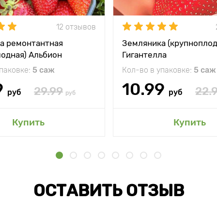
12 отзывов
а ремонтантная
Земляника (крупноплод
лодная) Альбион
Гигантелла
упаковке:
5 саж
Кол-во в упаковке:
5 саж
9
10.99
29.99
22.
руб
руб
руб
Купить
Купить
ОСТАВИТЬ ОТЗЫВ