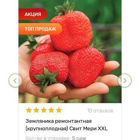
АКЦИЯ
ТОП ПРОДАЖ
10 отзывов
Земляника ремонтантная
(крупноплодная) Свит Мери XXL
Кол-во в упаковке:
5 саж