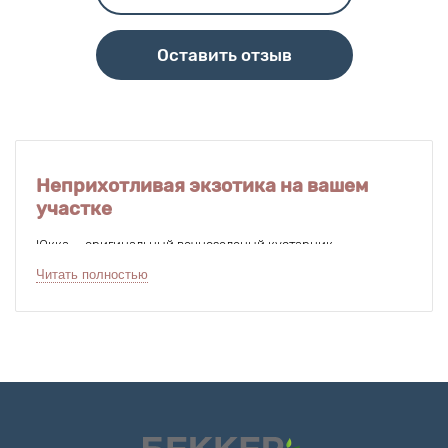
Оставить отзыв
Неприхотливая экзотика на вашем
участке
Юкка — оригинальный вечнозеленый кустарник,
напоминающий пальму. Произрастает в диком виде
Читать полностью
на американском континенте, а у нас повсеместно
используется как декоративное растение для садов и клумб.
В конце XIX века эти цветы служили роскошным
украшением парковых ансамблей дворцов.
Юкка прекрасно растет в жарком и засушливом климате,
но выдерживает и холодные зимы. К составу земли она
нетребовательна, высаживать ее можно даже на песчаный
или каменистый грунт. Купить саженцы юкки садовой