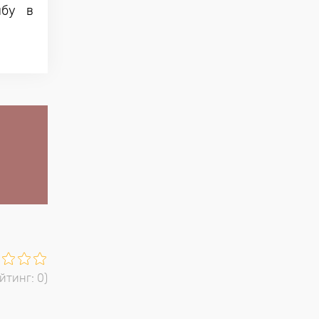
ыбу в
ейтинг:
0
)