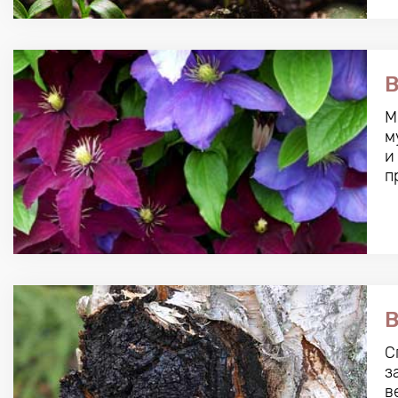
В
М
м
и
п
В
С
з
в