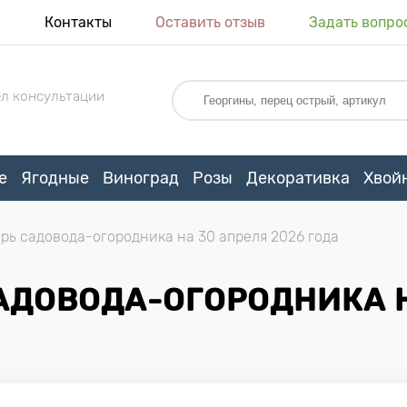
я
Контакты
Оставить отзыв
Задать вопро
л консультации
е
Ягодные
Виноград
Розы
Декоративка
Хвой
рь садовода-огородника на 30 апреля 2026 года
ДОВОДА-ОГОРОДНИКА Н