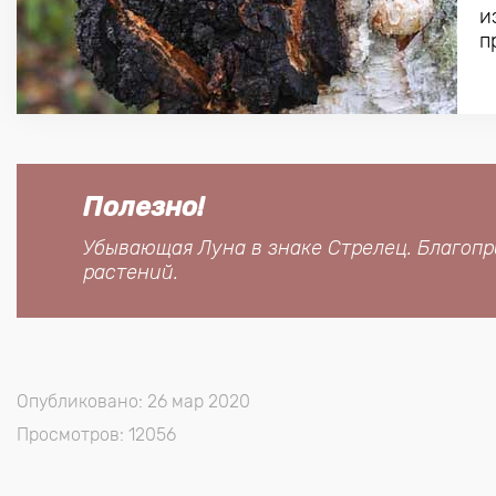
и
п
Полезно!
Убывающая Луна в знаке Стрелец. Благопр
растений.
Опубликовано: 26 мар 2020
Просмотров: 12056