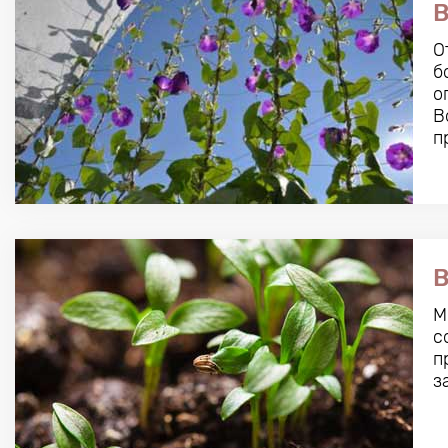
В
О
б
о
В
п
В
М
с
п
з