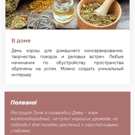
В доме
День хорош для домашнего консервирования,
творчества, поездок и деловых встреч. Любые
начинания по обустройству пространства
обречены на успех. Можно создать уникальный
интерьер.
Полезно!
Растущая Луна в созвездии Девы - знак
малоплодородный, не сулит хороших урожаев, но
подходит для посадки растений с неустойчивыми
стеблями.